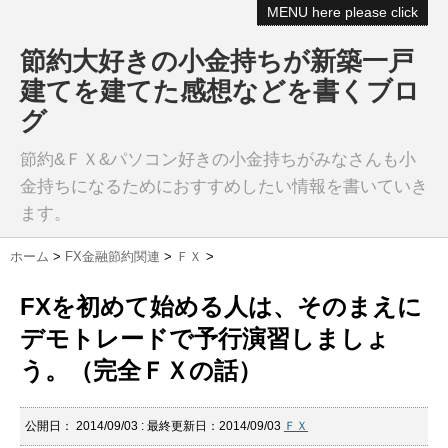
MENU here please click
節約大好きの小金持ちが新築一戸
建てを建てた感想などを書くブロ
グ
節約&ＦＸ&パソコン好きの小金持ちがみなさんも小
金持ちになるためにおすすめしたい情報を書いていき
ます。
ホーム
>
FX金融節約関連
>
ＦＸ
>
FXを初めて始める人は、そのまえに
デモトレードで予行演習しましょ
う。（完全ＦＸの話）
公開日：
2014/09/03
: 最終更新日：2014/09/03
ＦＸ