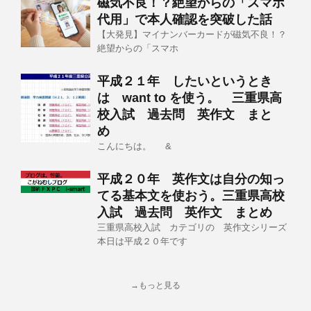
磁気不良！？絶望からの「スマホ
代用」で本人確認を突破した話
【大発見】マイナンバーカードが磁気不良！？
絶望からの「スマホ
平成２１年 したいというとき
は want to を使う。 三重県高
校入試 過去問 英作文 まと
め
こんにちは。 &
平成２０年 英作文は自分の知っ
てる基本文を使おう。三重県高校
入試 過去問 英作文 まとめ
三重県高校入試 カテゴリの 英作文シリーズ
本日は平成２０年です
→もっと見る