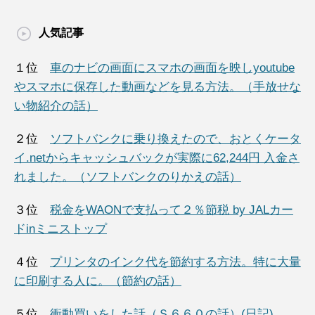
人気記事
１位
車のナビの画面にスマホの画面を映しyoutube
やスマホに保存した動画などを見る方法。（手放せな
い物紹介の話）
２位
ソフトバンクに乗り換えたので、おとくケータ
イ.netからキャッシュバックが実際に62,244円 入金さ
れました。（ソフトバンクのりかえの話）
３位
税金をWAONで支払って２％節税 by JALカー
ドinミニストップ
４位
プリンタのインク代を節約する方法。特に大量
に印刷する人に。（節約の話）
５位
衝動買いをした話（Ｓ６６０の話）(日記)