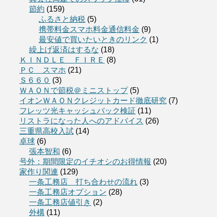
節約
(159)
ふるさと納税
(5)
携帯料金スマホ料金通信料金
(9)
最安値で買いたいときのリンク
(1)
繰上げ返済はするな
(18)
ＫＩＮＤＬＥ ＦＩＲＥ
(8)
ＰＣ スマホ
(21)
Ｓ６６０
(3)
ＷＡＯＮで節税＠ミニストップ
(5)
イオンＷＡＯＮクレジットカード徹底研究
(7)
フレッツ光キャッシュバック検証
(11)
リストラになった人へのアドバイス
(26)
三重県高校入試
(14)
卓球
(6)
張本智和
(6)
号外：期間限定のイチオシのお得情報
(20)
家作り関連
(129)
一条工務店 打ち合わせの流れ
(3)
一条工務店オプション
(28)
一条工務店値引き
(2)
外構
(11)