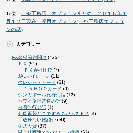
６位
一条工務店 オプションまとめ ２０１６年１
月１２日現在 採用オプション(一条工務店オプショ
ンの話)
カテゴリー
FX金融節約関連
(425)
ＦＸ
(51)
ＦＸ会社比較
(7)
JALマイレージ
(11)
クレジットカード
(61)
ＹＡＨＯＯカード
(4)
シンガポール旅行の話
(12)
ハワイ旅行関連の話
(9)
台湾旅行の話
(1)
外貨両替どこでするのがベスト？
(4)
手放せない物紹介
(50)
株式投資
(37)
異会社両建てのスワップ推移
(61)