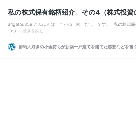
私の株式保有銘柄紹介。その4（株式投資
arigatou358 こんばんは こがね 株 むし です。 私の
私
つづ …
続きを読む
の
株
節約大好きの小金持ちが新築一戸建てを建てた感想などを書
式
保
有
銘
柄
紹
介。
そ
の
4（株
式
投
資
の