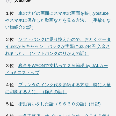
人気記事
１位
車のナビの画面にスマホの画面を映しyoutube
やスマホに保存した動画などを見る方法。（手放せな
い物紹介の話）
２位
ソフトバンクに乗り換えたので、おとくケータ
イ.netからキャッシュバックが実際に62,244円 入金さ
れました。（ソフトバンクのりかえの話）
３位
税金をWAONで支払って２％節税 by JALカー
ドinミニストップ
４位
プリンタのインク代を節約する方法。特に大量
に印刷する人に。（節約の話）
５位
衝動買いをした話（Ｓ６６０の話）(日記)