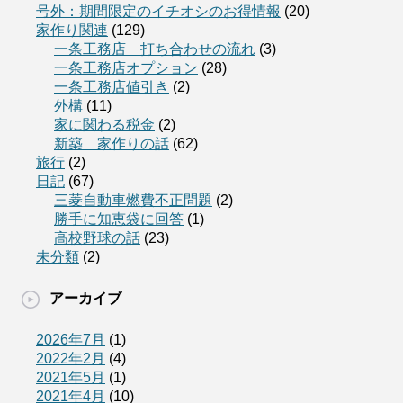
号外：期間限定のイチオシのお得情報
(20)
家作り関連
(129)
一条工務店 打ち合わせの流れ
(3)
一条工務店オプション
(28)
一条工務店値引き
(2)
外構
(11)
家に関わる税金
(2)
新築 家作りの話
(62)
旅行
(2)
日記
(67)
三菱自動車燃費不正問題
(2)
勝手に知恵袋に回答
(1)
高校野球の話
(23)
未分類
(2)
アーカイブ
2026年7月
(1)
2022年2月
(4)
2021年5月
(1)
2021年4月
(10)