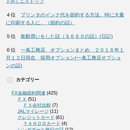
ドinミニストップ
４位
プリンタのインク代を節約する方法。特に大量
に印刷する人に。（節約の話）
５位
衝動買いをした話（Ｓ６６０の話）(日記)
６位
一条工務店 オプションまとめ ２０１６年１
月１２日現在 採用オプション(一条工務店オプショ
ンの話)
カテゴリー
FX金融節約関連
(425)
ＦＸ
(51)
ＦＸ会社比較
(7)
JALマイレージ
(11)
クレジットカード
(61)
ＹＡＨＯＯカード
(4)
シンガポール旅行の話
(12)