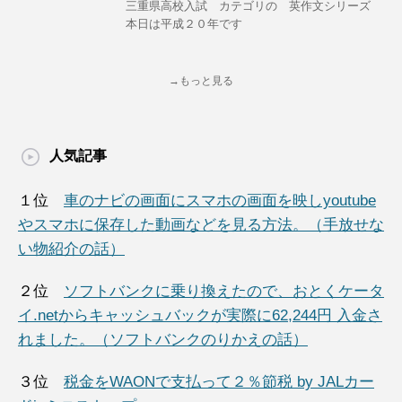
三重県高校入試 カテゴリの 英作文シリーズ
本日は平成２０年です
→もっと見る
人気記事
１位
車のナビの画面にスマホの画面を映しyoutube
やスマホに保存した動画などを見る方法。（手放せな
い物紹介の話）
２位
ソフトバンクに乗り換えたので、おとくケータ
イ.netからキャッシュバックが実際に62,244円 入金さ
れました。（ソフトバンクのりかえの話）
３位
税金をWAONで支払って２％節税 by JALカー