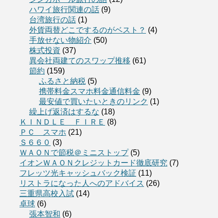
ハワイ旅行関連の話
(9)
台湾旅行の話
(1)
外貨両替どこでするのがベスト？
(4)
手放せない物紹介
(50)
株式投資
(37)
異会社両建てのスワップ推移
(61)
節約
(159)
ふるさと納税
(5)
携帯料金スマホ料金通信料金
(9)
最安値で買いたいときのリンク
(1)
繰上げ返済はするな
(18)
ＫＩＮＤＬＥ ＦＩＲＥ
(8)
ＰＣ スマホ
(21)
Ｓ６６０
(3)
ＷＡＯＮで節税＠ミニストップ
(5)
イオンＷＡＯＮクレジットカード徹底研究
(7)
フレッツ光キャッシュバック検証
(11)
リストラになった人へのアドバイス
(26)
三重県高校入試
(14)
卓球
(6)
張本智和
(6)