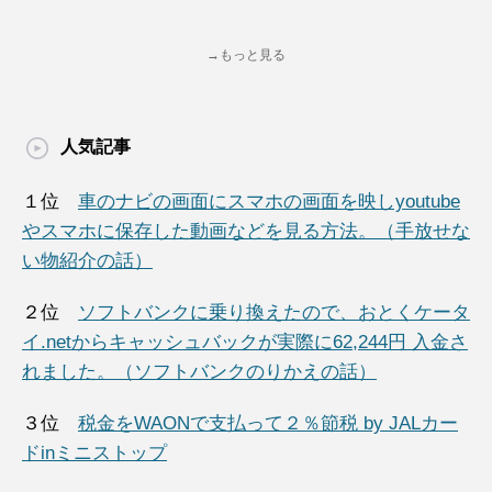
→もっと見る
人気記事
１位
車のナビの画面にスマホの画面を映しyoutube
やスマホに保存した動画などを見る方法。（手放せな
い物紹介の話）
２位
ソフトバンクに乗り換えたので、おとくケータ
イ.netからキャッシュバックが実際に62,244円 入金さ
れました。（ソフトバンクのりかえの話）
３位
税金をWAONで支払って２％節税 by JALカー
ドinミニストップ