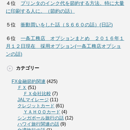
４位
プリンタのインク代を節約する方法。特に大量
に印刷する人に。（節約の話）
５位
衝動買いをした話（Ｓ６６０の話）(日記)
６位
一条工務店 オプションまとめ ２０１６年１
月１２日現在 採用オプション(一条工務店オプショ
ンの話)
カテゴリー
FX金融節約関連
(425)
ＦＸ
(51)
ＦＸ会社比較
(7)
JALマイレージ
(11)
クレジットカード
(61)
ＹＡＨＯＯカード
(4)
シンガポール旅行の話
(12)
ハワイ旅行関連の話
(9)