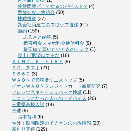
台湾旅行の話
(1)
外貨両替どこでするのがベスト？
(4)
手放せない物紹介
(50)
株式投資
(37)
異会社両建てのスワップ推移
(61)
節約
(159)
ふるさと納税
(5)
携帯料金スマホ料金通信料金
(9)
最安値で買いたいときのリンク
(1)
繰上げ返済はするな
(18)
ＫＩＮＤＬＥ ＦＩＲＥ
(8)
ＰＣ スマホ
(21)
Ｓ６６０
(3)
ＷＡＯＮで節税＠ミニストップ
(5)
イオンＷＡＯＮクレジットカード徹底研究
(7)
フレッツ光キャッシュバック検証
(11)
リストラになった人へのアドバイス
(26)
三重県高校入試
(14)
卓球
(6)
張本智和
(6)
号外：期間限定のイチオシのお得情報
(20)
家作り関連
(129)