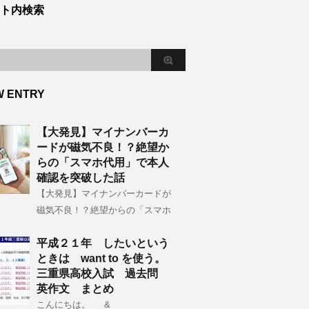
ト内検索
W ENTRY
【大発見】マイナンバーカ
ードが磁気不良！？絶望か
らの「スマホ代用」で本人
確認を突破した話
【大発見】マイナンバーカードが
磁気不良！？絶望からの「スマホ
平成２１年 したいという
ときは want to を使う。
三重県高校入試 過去問
英作文 まとめ
こんにちは。 &