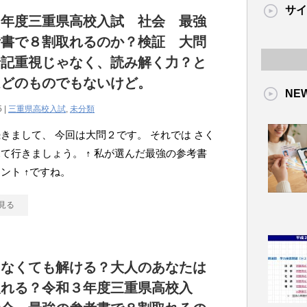
サイ
３年度三重県高校入試 社会 最強
考書で８割取れるのか？検証 大問
暗記重視じゃなく、読み解く力？と
ほどのものでもないけど。
NE
5 |
三重県高校入試
,
未分類
きまして、 今回は大問２です。 それでは さく
て行きましょう。 ↑ 私が選んだ最強の参考書
ント ↑ですね。
見る
しなくても解ける？大人のあなたは
取れる？令和３年度三重県高校入