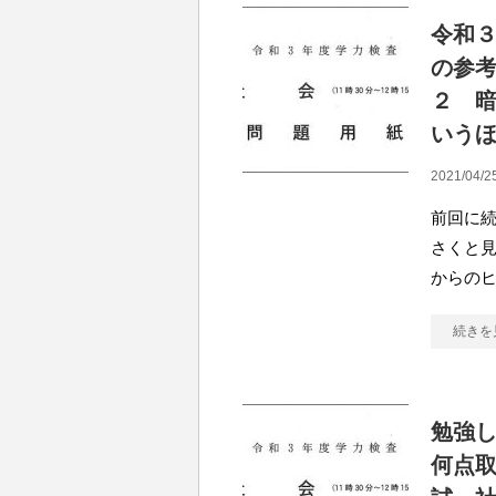
令和
の参
２ 
いう
2021/04/2
前回に続
さくと見
からのヒ
続きを
勉強
何点