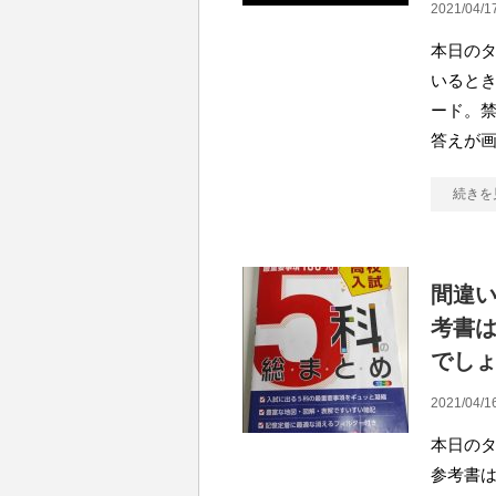
2021/04/1
本日のタ
いると
ード。禁
答えが
続きを
間違
考書
でし
2021/04/1
本日のタ
参考書