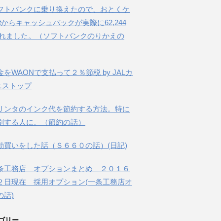
フトバンクに乗り換えたので、おとくケ
etからキャッシュバックが実際に62,244
されました。（ソフトバンクのりかえの
金をWAONで支払って２％節税 by JALカ
ニストップ
リンタのインク代を節約する方法。特に
刷する人に。（節約の話）
動買いをした話（Ｓ６６０の話）(日記)
条工務店 オプションまとめ ２０１６
２日現在 採用オプション(一条工務店オ
の話)
ゴリー