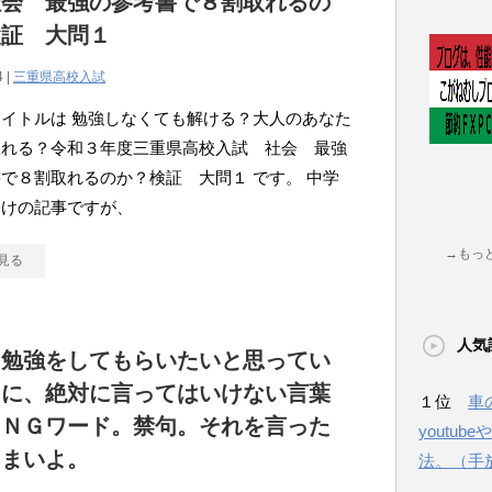
社会 最強の参考書で８割取れるの
検証 大問１
4 |
三重県高校入試
イトルは 勉強しなくても解ける？大人のあなた
取れる？令和３年度三重県高校入試 社会 最強
で８割取れるのか？検証 大問１ です。 中学
向けの記事ですが、
→もっ
見る
人気
に勉強をしてもらいたいと思ってい
きに、絶対に言ってはいけない言葉
１位
車
？ＮＧワード。禁句。それを言った
youtu
しまいよ。
法。（手