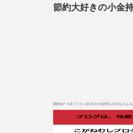
節約大好きの小金
節約&ＦＸ&パソコン好きの小金持ちがみなさん