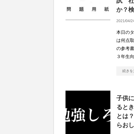
試 
か？
2021/04/2
本日のタ
は何点
の参考書
３年生
続きを
子供
ると
とは
らお