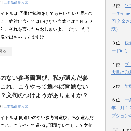
7 |
三重県高校入試
２位
ソ
イトルは 子供に勉強をしてもらいたいと思って
ータイ.n
きに、絶対に言ってはいけない言葉とは？ＮＧワ
円 入金
句。それを言ったらおしまいよ。 です。 もう
話）
画像で出ちゃってますけ
３位
税
ードinミ
見る
４位
プ
大量に印
いのない参考書選び。私が選んだ参
はこれ。こうやって選べば問題ない
５位
衝
ょ？文句のつけようがありますか？
６位
一
6 |
三重県高校入試
年１月１
プション
イトルは 間違いのない参考書選び。私が選んだ
はこれ。こうやって選べば問題ないでしょ？文句
カテ