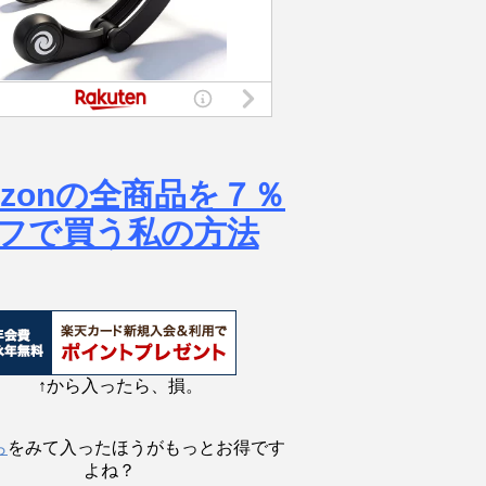
azonの全商品を７％
フで買う私の方法
↑から入ったら、損。
ら
をみて入ったほうがもっとお得です
よね？