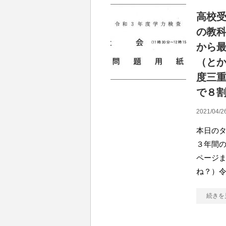
高校
の教
から
（と
度三
で８
2021/04/2
本日のタ
３年間
ページ
ね？）
続きを