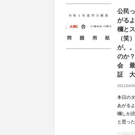
公民
がる
欄と
（笑
が。
のか
会 
証 大
2021/04/3
本日のタ
あがる
欄しか
と思っ