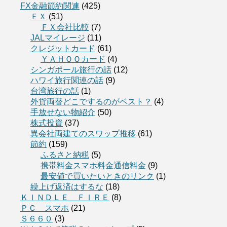
FX金融節約関連
(425)
ＦＸ
(51)
ＦＸ会社比較
(7)
JALマイレージ
(11)
クレジットカード
(61)
ＹＡＨＯＯカード
(4)
シンガポール旅行の話
(12)
ハワイ旅行関連の話
(9)
台湾旅行の話
(1)
外貨両替どこでするのがベスト？
(4)
手放せない物紹介
(50)
株式投資
(37)
異会社両建てのスワップ推移
(61)
節約
(159)
ふるさと納税
(5)
携帯料金スマホ料金通信料金
(9)
最安値で買いたいときのリンク
(1)
繰上げ返済はするな
(18)
ＫＩＮＤＬＥ ＦＩＲＥ
(8)
ＰＣ スマホ
(21)
Ｓ６６０
(3)