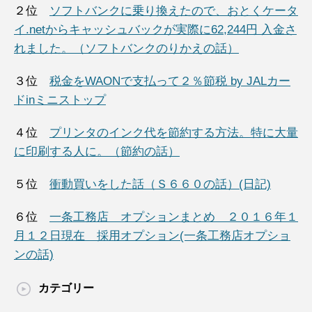
２位
ソフトバンクに乗り換えたので、おとくケータ
イ.netからキャッシュバックが実際に62,244円 入金さ
れました。（ソフトバンクのりかえの話）
３位
税金をWAONで支払って２％節税 by JALカー
ドinミニストップ
４位
プリンタのインク代を節約する方法。特に大量
に印刷する人に。（節約の話）
５位
衝動買いをした話（Ｓ６６０の話）(日記)
６位
一条工務店 オプションまとめ ２０１６年１
月１２日現在 採用オプション(一条工務店オプショ
ンの話)
カテゴリー