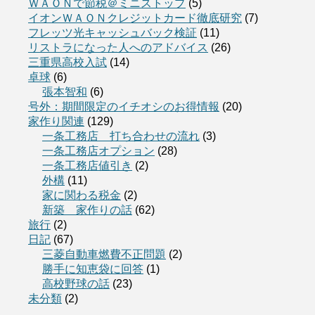
ＷＡＯＮで節税＠ミニストップ
(5)
イオンＷＡＯＮクレジットカード徹底研究
(7)
フレッツ光キャッシュバック検証
(11)
リストラになった人へのアドバイス
(26)
三重県高校入試
(14)
卓球
(6)
張本智和
(6)
号外：期間限定のイチオシのお得情報
(20)
家作り関連
(129)
一条工務店 打ち合わせの流れ
(3)
一条工務店オプション
(28)
一条工務店値引き
(2)
外構
(11)
家に関わる税金
(2)
新築 家作りの話
(62)
旅行
(2)
日記
(67)
三菱自動車燃費不正問題
(2)
勝手に知恵袋に回答
(1)
高校野球の話
(23)
未分類
(2)