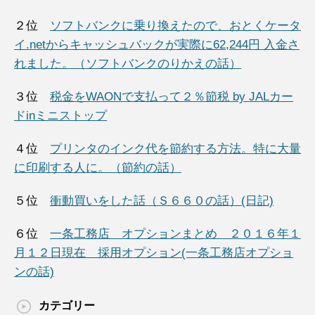
２位
ソフトバンクに乗り換えたので、おとくケータ
イ.netからキャッシュバックが実際に62,244円 入金さ
れました。（ソフトバンクのりかえの話）
３位
税金をWAONで支払って２％節税 by JALカー
ドinミニストップ
４位
プリンタのインク代を節約する方法。特に大量
に印刷する人に。（節約の話）
５位
衝動買いをした話（Ｓ６６０の話）(日記)
６位
一条工務店 オプションまとめ ２０１６年１
月１２日現在 採用オプション(一条工務店オプショ
ンの話)
カテゴリー