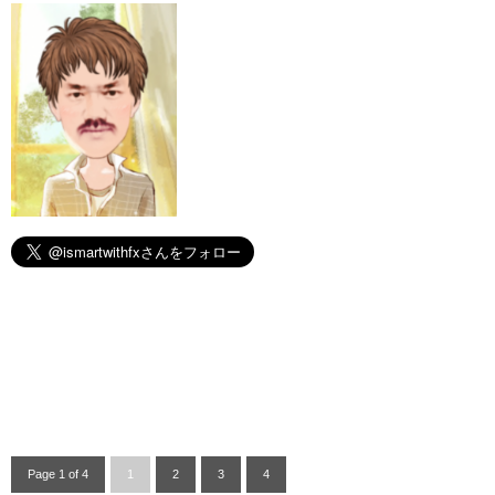
Page 1 of 4
1
2
3
4