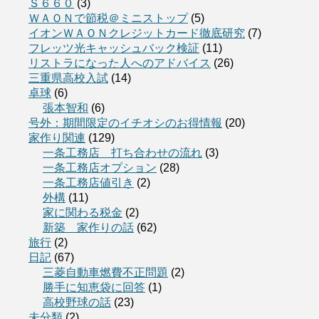
Ｓ６６０
(3)
ＷＡＯＮで節税＠ミニストップ
(5)
イオンＷＡＯＮクレジットカード徹底研究
(7)
フレッツ光キャッシュバック検証
(11)
リストラになった人へのアドバイス
(26)
三重県高校入試
(14)
卓球
(6)
張本智和
(6)
号外：期間限定のイチオシのお得情報
(20)
家作り関連
(129)
一条工務店 打ち合わせの流れ
(3)
一条工務店オプション
(28)
一条工務店値引き
(2)
外構
(11)
家に関わる税金
(2)
新築 家作りの話
(62)
旅行
(2)
日記
(67)
三菱自動車燃費不正問題
(2)
勝手に知恵袋に回答
(1)
高校野球の話
(23)
未分類
(2)