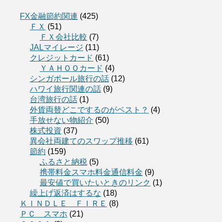
FX金融節約関連
(425)
ＦＸ
(51)
ＦＸ会社比較
(7)
JALマイレージ
(11)
クレジットカード
(61)
ＹＡＨＯＯカード
(4)
シンガポール旅行の話
(12)
ハワイ旅行関連の話
(9)
台湾旅行の話
(1)
外貨両替どこでするのがベスト？
(4)
手放せない物紹介
(50)
株式投資
(37)
異会社両建てのスワップ推移
(61)
節約
(159)
ふるさと納税
(5)
携帯料金スマホ料金通信料金
(9)
最安値で買いたいときのリンク
(1)
繰上げ返済はするな
(18)
ＫＩＮＤＬＥ ＦＩＲＥ
(8)
ＰＣ スマホ
(21)