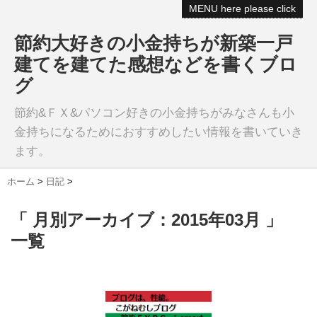
MENU here please click
節約大好きの小金持ちが新築一戸
建てを建てた感想などを書くブロ
グ
節約&ＦＸ&パソコン好きの小金持ちがみなさんも小
金持ちになるためにおすすめしたい情報を書いていき
ます。
ホーム
>
日記
>
「 月別アーカイブ：2015年03月 」
一覧