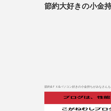
節約大好きの小金
節約&ＦＸ&パソコン好きの小金持ちがみなさん