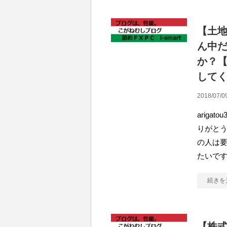
【土
ん中
か？
して
2018/07/0
arig
りがとう
の人は
たいで
続きを
【株