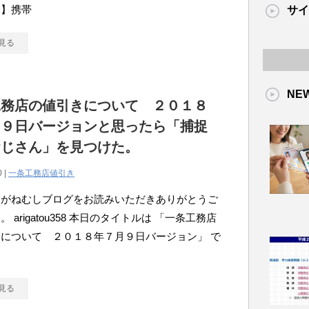
金】携帯
サイ
見る
NE
工務店の値引きについて ２０１８
月９日バージョンと思ったら「捕捉
おじさん」を見つけた。
0 |
一条工務店値引き
こがねむしブログをお読みいただきありがとうご
 arigatou358 本日のタイトルは 「一条工務店
について ２０１８年７月９日バージョン」 で
見る