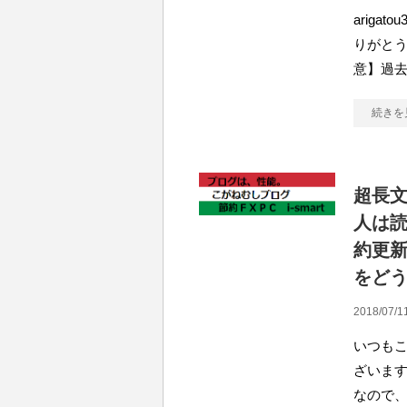
arig
りがとう
意】過
続きを
超長
人は
約更
をど
2018/07/1
いつも
ざいます。
なので