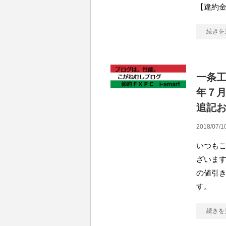
【違約
続きを
一条
年７
追記
2018/07/1
いつも
ざいます。
の値引き
す。
続きを