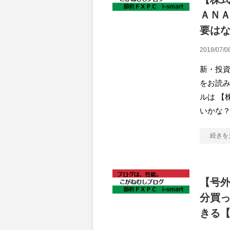
ＡＮ
要は
2018/07/0
新・投資
をお読み
ルは 【
いかな
続きを
【号外
分買
きる