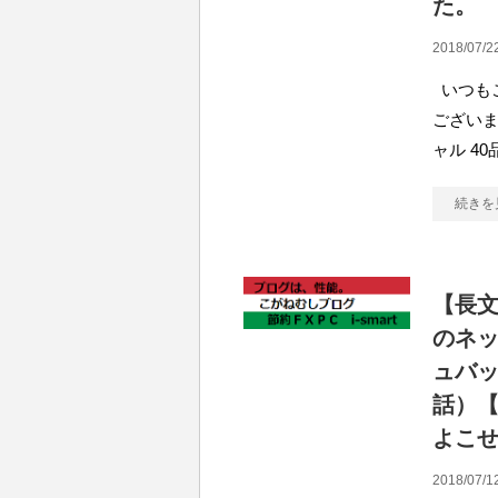
た。
2018/07/2
いつも
ございま
ャル 4
続きを
【長
のネ
ュバ
話）
よこ
2018/07/1