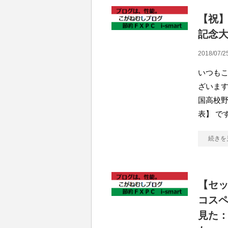
【祝
記念
2018/07/2
いつも
ざいます
国高校
表】 で
続きを
【セ
コスペ
見た