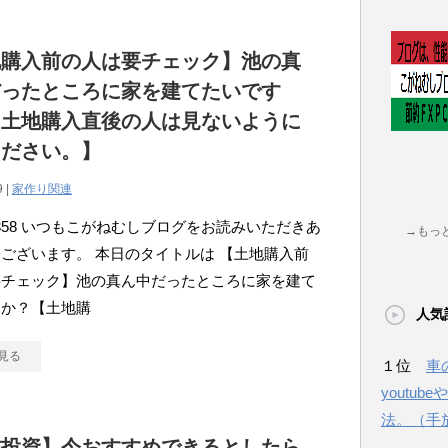
地購入前の人は要チェック】池の真
だったところに家を建てたいです
【土地購入直後の人は見ないように
ください。】
9 |
家作り関連
atou358 いつもこがねむしブログをお読みいただきあ
→もっ
ございます。 本日のタイトルは 【土地購入前
要チェック】池の真ん中だったところに家を建て
すか？【土地購
人気
見る
１位
車
youtu
法。（手
式投資】今おすすめできるとしたら