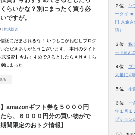
２位
ソ
Ａくらいかな？別にまったく買う必
ータイ.n
ないですが。
円 入金
8 |
株式投資
話）
信託にだまされるな！ いつもこがねむしブログ
３位
税
いただきありがとうございます。 本日のタイト
ードinミ
株式投資】今おすすめできるとしたらＡＮＡくら
？別にまった
４位
プ
大量に印
見る
５位
衝
６位
一
】amazonギフト券を５０００円
年１月１
ったら、６０００円分の買い物がで
プション
【期間限定のおトク情報】
カテ