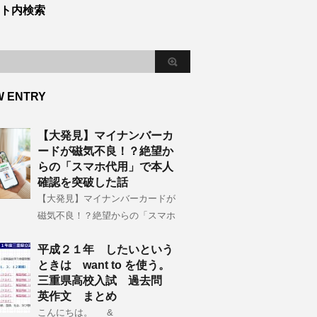
ト内検索
W ENTRY
【大発見】マイナンバーカ
ードが磁気不良！？絶望か
らの「スマホ代用」で本人
確認を突破した話
【大発見】マイナンバーカードが
磁気不良！？絶望からの「スマホ
平成２１年 したいという
ときは want to を使う。
三重県高校入試 過去問
英作文 まとめ
こんにちは。 &