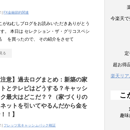
2 |
FX金融節約関連
今楽天で
こがねむしブログをお読みいただきありがとう
す。 本日は セレクション・ザ・グリコスペシ
0品 を買ったので、 その紹介をさせて
定
見る
超お得
楽天リア
文注意】過去ログまとめ：新築の家
ットとテレビはどうする？キャッシ
こ
ック最大はどこだ？？（家づくりの
【ネットを引いてやるんだから金を
せ！！】
趣味
2 |
フレッツ光キャッシュバック検証