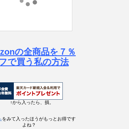
azonの全商品を７％
フで買う私の方法
↑から入ったら、損。
ら
をみて入ったほうがもっとお得です
よね？