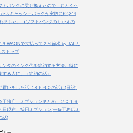
フトバンクに乗り換えたので、おとくケ
etからキャッシュバックが実際に62,244
されました。（ソフトバンクのりかえの
金をWAONで支払って２％節税 by JALカ
ニストップ
リンタのインク代を節約する方法。特に
刷する人に。（節約の話）
動買いをした話（Ｓ６６０の話）(日記)
条工務店 オプションまとめ ２０１６
２日現在 採用オプション(一条工務店オ
の話)
ゴリー