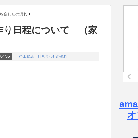
ち合わせの流れ
>
作り日程について （家
04/05
一条工務店 打ち合わせの流れ
am
オ