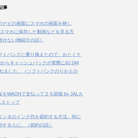
記事
のナビの画面にスマホの画面を映し
beやスマホに保存した動画などを見る方
放せない物紹介の話）
フトバンクに乗り換えたので、おとくケ
etからキャッシュバックが実際に62,244
されました。（ソフトバンクのりかえの
金をWAONで支払って２％節税 by JALカ
ニストップ
リンタのインク代を節約する方法。特に
刷する人に。（節約の話）