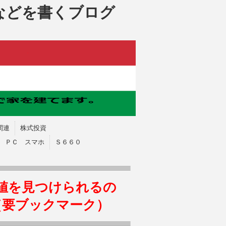
などを書くブログ
関連
株式投資
ＰＣ スマホ
Ｓ６６０
値を見つけられるの
（要ブックマーク）