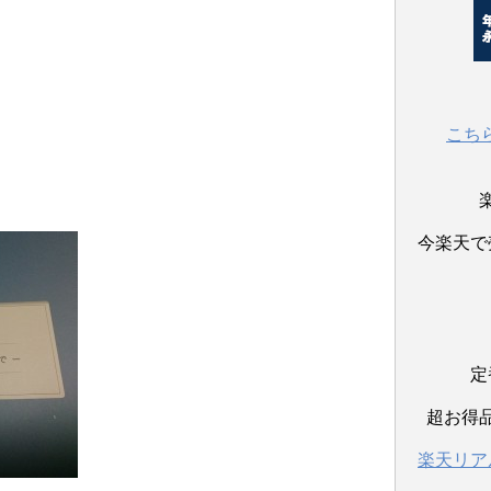
こち
今楽天で
定
超お得
楽天リア