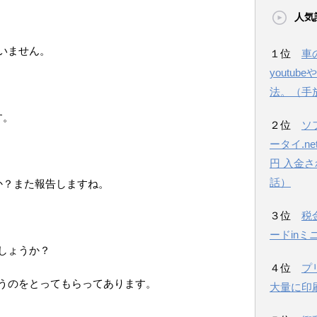
人気
いません。
１位
車
youtu
法。（手
す。
２位
ソ
ータイ.n
円 入金
話）
か？また報告しますね。
３位
税
ードinミ
しょうか？
４位
プ
うのをとってもらってあります。
大量に印