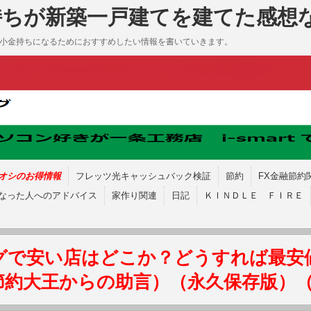
持ちが新築一戸建てを建てた感想
も小金持ちになるためにおすすめしたい情報を書いていきます。
オシのお得情報
フレッツ光キャッシュバック検証
節約
FX金融節約
なった人へのアドバイス
家作り関連
日記
ＫＩＮＤＬＥ ＦＩＲＥ
グで安い店はどこか？どうすれば最安
節約大王からの助言）（永久保存版）