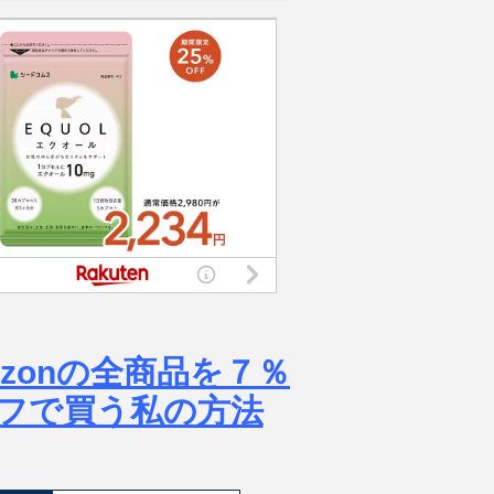
azonの全商品を７％
フで買う私の方法