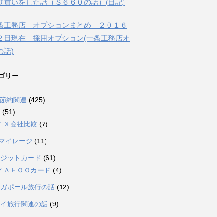
動買いをした話（Ｓ６６０の話）(日記)
条工務店 オプションまとめ ２０１６
２日現在 採用オプション(一条工務店オ
の話)
ゴリー
融節約関連
(425)
Ｘ
(51)
ＦＸ会社比較
(7)
Lマイレージ
(11)
レジットカード
(61)
ＹＡＨＯＯカード
(4)
ンガポール旅行の話
(12)
ワイ旅行関連の話
(9)