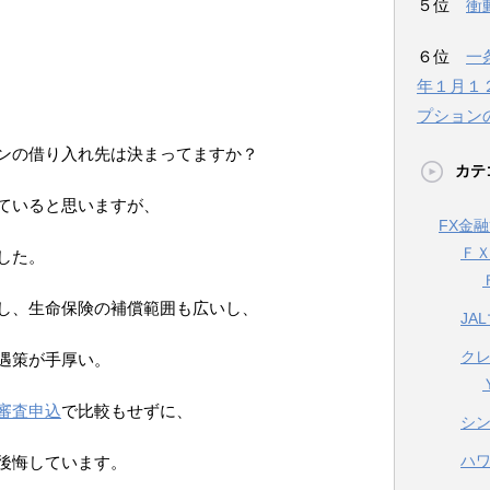
５位
衝
６位
一
年１月１
プション
ンの借り入れ先は決まってますか？
カテ
ていると思いますが、
FX金
Ｆ
した。
し、生命保険の補償範囲も広いし、
JA
ク
遇策が手厚い。
審査申込
で比較もせずに、
シ
ハ
後悔しています。