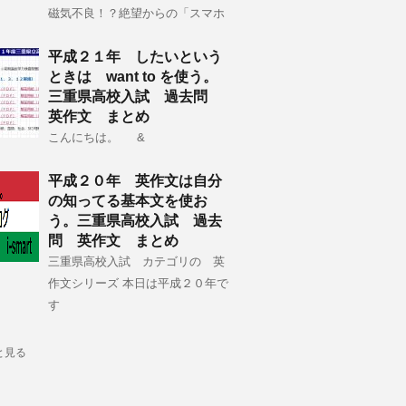
磁気不良！？絶望からの「スマホ
平成２１年 したいという
ときは want to を使う。
三重県高校入試 過去問
英作文 まとめ
こんにちは。 &
平成２０年 英作文は自分
の知ってる基本文を使お
う。三重県高校入試 過去
問 英作文 まとめ
三重県高校入試 カテゴリの 英
作文シリーズ 本日は平成２０年で
す
と見る