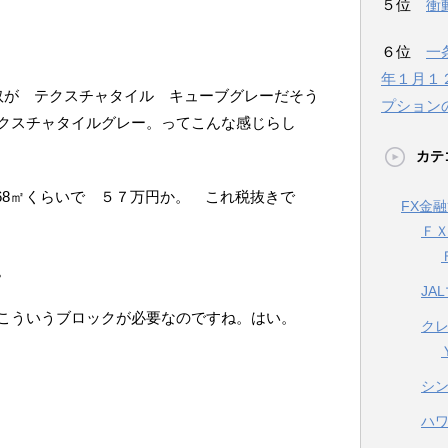
５位
衝
６位
一
年１月１
奴が テクスチャタイル キューブグレーだそう
プション
クスチャタイルグレー。ってこんな感じらし
カテ
.68㎡くらいで ５７万円か。 これ税抜きで
FX金
Ｆ
。
JA
こういうブロックが必要なのですね。はい。
ク
シ
ハ