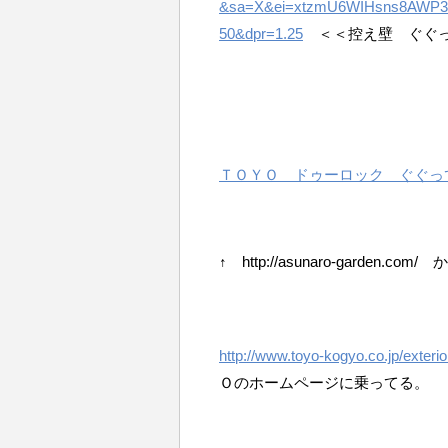
&sa=X&ei=xtzmU6WIHsns8AWP
50&dpr=1.25
＜＜控え壁 ぐぐ
ＴＯＹＯ ドゥーロック ぐぐっ
↑ http://asunaro-garden.co
http://www.toyo-kogyo.co.jp/exterio
Ｏのホームページに乗ってる。