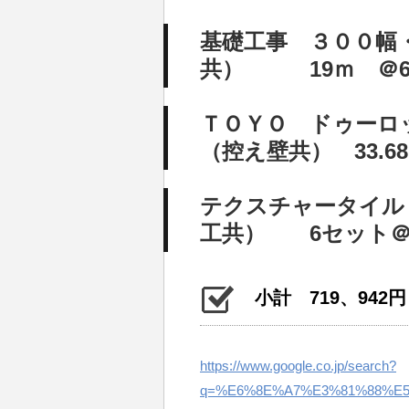
基礎工事 ３００幅
共） 19ｍ ＠615
ＴＯＹＯ ドゥーロ
（控え壁共） 33.68㎡
テクスチャータイ
工共） 6セット＠56
小計 719、942円
https://www.google.co.jp/search?
q=%E6%8E%A7%E3%81%88%E5%A