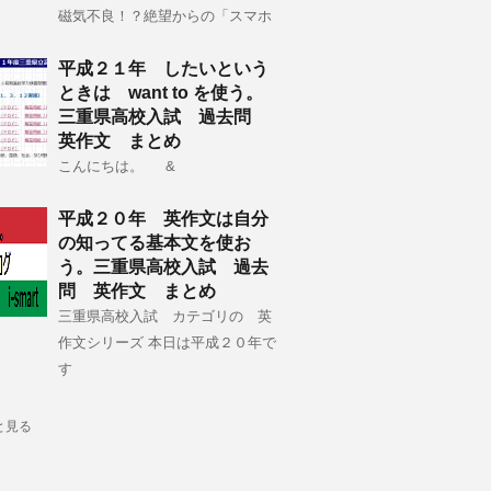
磁気不良！？絶望からの「スマホ
平成２１年 したいという
ときは want to を使う。
三重県高校入試 過去問
英作文 まとめ
こんにちは。 &
平成２０年 英作文は自分
の知ってる基本文を使お
う。三重県高校入試 過去
問 英作文 まとめ
三重県高校入試 カテゴリの 英
作文シリーズ 本日は平成２０年で
す
と見る