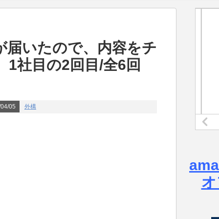
が届いたので、内容をチ
1社目の2回目/全6回
04/05
外構
am
オ