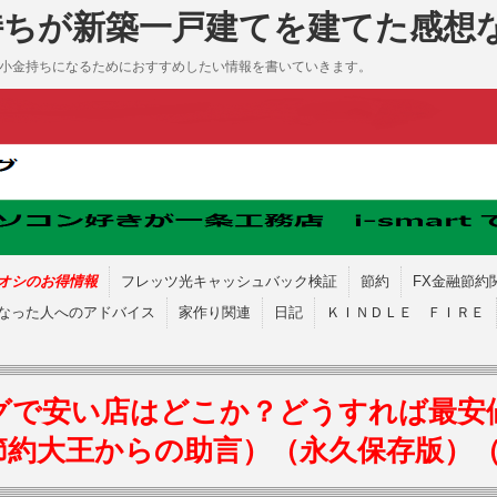
持ちが新築一戸建てを建てた感想
も小金持ちになるためにおすすめしたい情報を書いていきます。
オシのお得情報
フレッツ光キャッシュバック検証
節約
FX金融節約
なった人へのアドバイス
家作り関連
日記
ＫＩＮＤＬＥ ＦＩＲＥ
グで安い店はどこか？どうすれば最安
節約大王からの助言）（永久保存版）