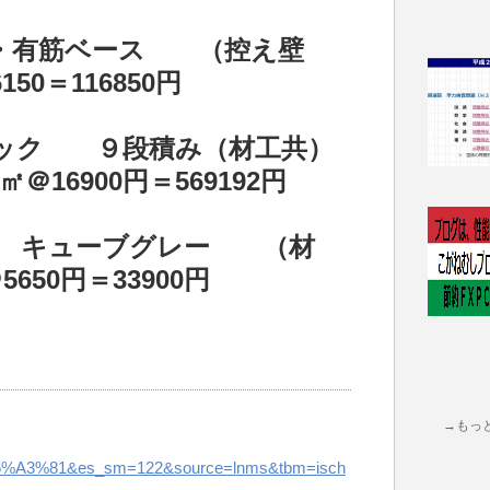
・有筋ベース （控え壁
0＝116850円
ック ９段積み（材工共）
＠16900円＝569192円
ル キューブグレー （材
50円＝33900円
→もっ
3%81&es_sm=122&source=lnms&tbm=isch