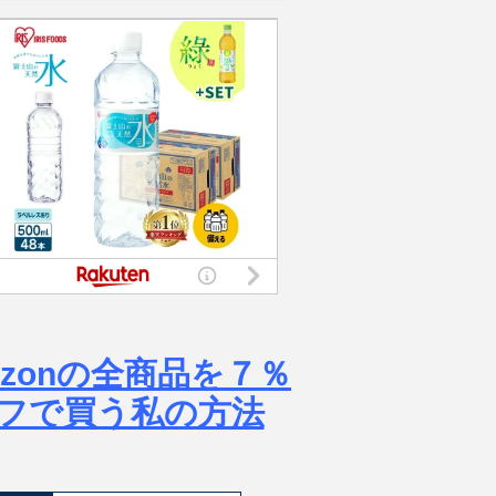
azonの全商品を７％
フで買う私の方法