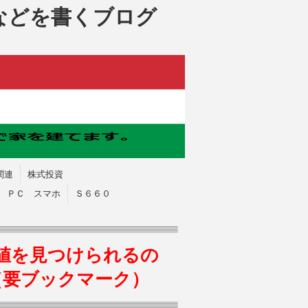
などを書くブログ
関連
株式投資
ＰＣ スマホ
Ｓ６６０
値を見つけられるの
（要ブックマーク）