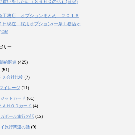
動買いをした話（Ｓ６６０の話）(日記)
条工務店 オプションまとめ ２０１６
２日現在 採用オプション(一条工務店オ
の話)
ゴリー
融節約関連
(425)
Ｘ
(51)
ＦＸ会社比較
(7)
Lマイレージ
(11)
レジットカード
(61)
ＹＡＨＯＯカード
(4)
ンガポール旅行の話
(12)
ワイ旅行関連の話
(9)