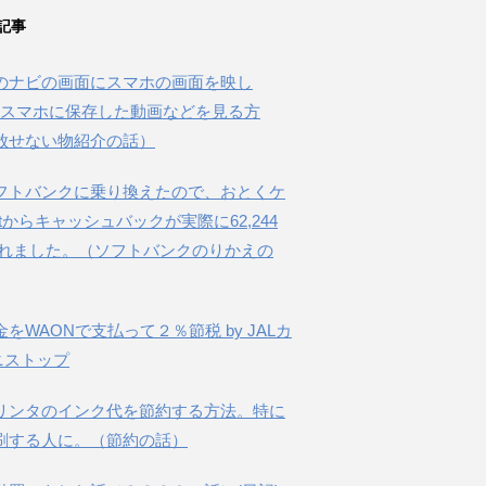
記事
のナビの画面にスマホの画面を映し
beやスマホに保存した動画などを見る方
放せない物紹介の話）
フトバンクに乗り換えたので、おとくケ
etからキャッシュバックが実際に62,244
されました。（ソフトバンクのりかえの
金をWAONで支払って２％節税 by JALカ
ニストップ
リンタのインク代を節約する方法。特に
刷する人に。（節約の話）