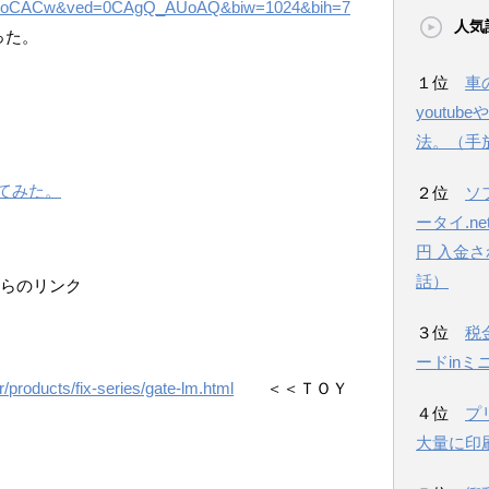
3oCACw&ved=0CAgQ_AUoAQ&biw=1024&bih=7
人気
った。
１位
車
youtu
法。（手
てみた。
２位
ソ
ータイ.n
円 入金
話）
m/ からのリンク
３位
税
ードinミ
r/products/fix-series/gate-lm.html
＜＜ＴＯＹ
４位
プ
大量に印