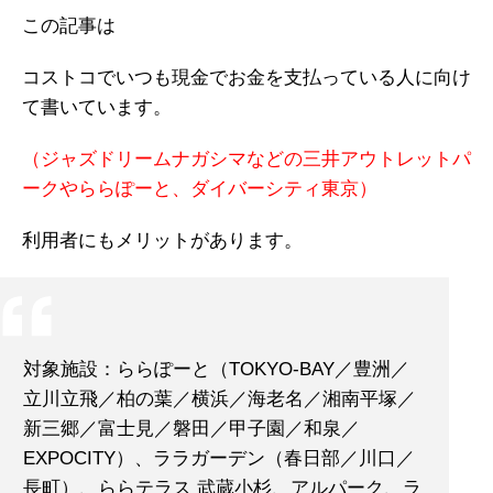
この記事は
コストコでいつも現金でお金を支払っている人に向け
て書いています。
（ジャズドリームナガシマなどの三井アウトレットパ
ークやららぽーと、ダイバーシティ東京）
利用者にもメリットがあります。
対象施設：ららぽーと（TOKYO-BAY／豊洲／
立川立飛／柏の葉／横浜／海老名／湘南平塚／
新三郷／富士見／磐田／甲子園／和泉／
EXPOCITY）、ララガーデン（春日部／川口／
長町）、ららテラス 武蔵小杉、アルパーク、ラ