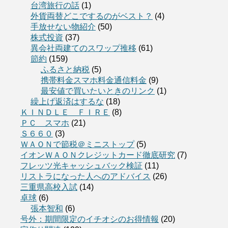
台湾旅行の話
(1)
外貨両替どこでするのがベスト？
(4)
手放せない物紹介
(50)
株式投資
(37)
異会社両建てのスワップ推移
(61)
節約
(159)
ふるさと納税
(5)
携帯料金スマホ料金通信料金
(9)
最安値で買いたいときのリンク
(1)
繰上げ返済はするな
(18)
ＫＩＮＤＬＥ ＦＩＲＥ
(8)
ＰＣ スマホ
(21)
Ｓ６６０
(3)
ＷＡＯＮで節税＠ミニストップ
(5)
イオンＷＡＯＮクレジットカード徹底研究
(7)
フレッツ光キャッシュバック検証
(11)
リストラになった人へのアドバイス
(26)
三重県高校入試
(14)
卓球
(6)
張本智和
(6)
号外：期間限定のイチオシのお得情報
(20)