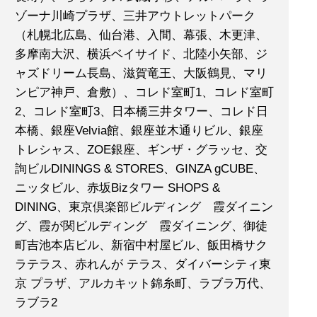
ゾーナ川崎プラザ、三井アウトレットパーク
（札幌北広島、仙台港、入間、幕張、木更津、
多摩南大沢、横浜ベイサイド、北陸小矢部、ジ
ャズドリーム長島、滋賀竜王、大阪鶴見、マリ
ンピア神戸、倉敷）、コレド室町1、コレド室町
2、コレド室町3、日本橋三井タワー、コレド日
本橋、銀座Velvia館、銀座並木通りビル、銀座
トレシャス、ZOE銀座、ギンザ・グラッセ、交
詢ビルDININGS & STORES、GINZA gCUBE、
ニッタビル、赤坂Bizタワー SHOPS &
DINING、東京倶楽部ビルディング 霞ダイニン
グ、霞が関ビルディング 霞ダイニング、御徒
町吉池本店ビル、新宿中村屋ビル、飯田橋サク
ラテラス、赤れんが テラス、ダイバーシティ東
京 プラザ、アルカキット錦糸町、ラブラ万代、
ラブラ2