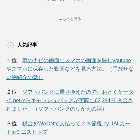
→もっと見る
人気記事
１位
車のナビの画面にスマホの画面を映しyoutube
やスマホに保存した動画などを見る方法。（手放せな
い物紹介の話）
２位
ソフトバンクに乗り換えたので、おとくケータ
イ.netからキャッシュバックが実際に62,244円 入金さ
れました。（ソフトバンクのりかえの話）
３位
税金をWAONで支払って２％節税 by JALカー
ドinミニストップ