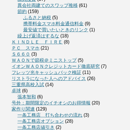
異会社両建てのスワップ推移
(61)
節約
(159)
ふるさと納税
(5)
携帯料金スマホ料金通信料金
(9)
最安値で買いたいときのリンク
(1)
繰上げ返済はするな
(18)
ＫＩＮＤＬＥ ＦＩＲＥ
(8)
ＰＣ スマホ
(21)
Ｓ６６０
(3)
ＷＡＯＮで節税＠ミニストップ
(5)
イオンＷＡＯＮクレジットカード徹底研究
(7)
フレッツ光キャッシュバック検証
(11)
リストラになった人へのアドバイス
(26)
三重県高校入試
(14)
卓球
(6)
張本智和
(6)
号外：期間限定のイチオシのお得情報
(20)
家作り関連
(129)
一条工務店 打ち合わせの流れ
(3)
一条工務店オプション
(28)
一条工務店値引き
(2)