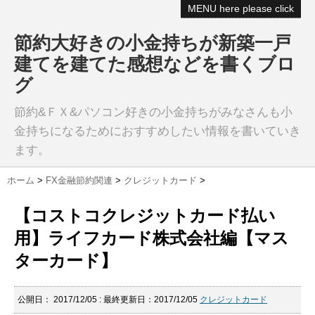
MENU here please click
節約大好きの小金持ちが新築一戸
建てを建てた感想などを書くブロ
グ
節約&ＦＸ&パソコン好きの小金持ちがみなさんも小
金持ちになるためにおすすめしたい情報を書いていき
ます。
ホーム
>
FX金融節約関連
>
クレジットカード
>
【コストコクレジットカード払い
用】ライフカード株式会社編【マス
ターカード】
公開日：
2017/12/05
: 最終更新日：2017/12/05
クレジットカード