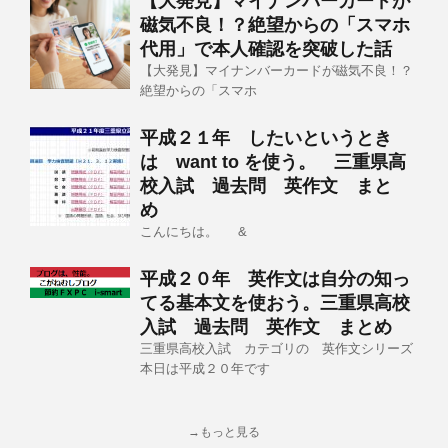
【大発見】マイナンバーカードが
磁気不良！？絶望からの「スマホ
代用」で本人確認を突破した話
【大発見】マイナンバーカードが磁気不良！？
絶望からの「スマホ
平成２１年 したいというとき
は want to を使う。 三重県高
校入試 過去問 英作文 まと
め
こんにちは。 &
平成２０年 英作文は自分の知っ
てる基本文を使おう。三重県高校
入試 過去問 英作文 まとめ
三重県高校入試 カテゴリの 英作文シリーズ
本日は平成２０年です
→もっと見る