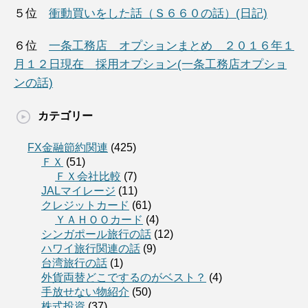
５位
衝動買いをした話（Ｓ６６０の話）(日記)
６位
一条工務店 オプションまとめ ２０１６年１
月１２日現在 採用オプション(一条工務店オプショ
ンの話)
カテゴリー
FX金融節約関連
(425)
ＦＸ
(51)
ＦＸ会社比較
(7)
JALマイレージ
(11)
クレジットカード
(61)
ＹＡＨＯＯカード
(4)
シンガポール旅行の話
(12)
ハワイ旅行関連の話
(9)
台湾旅行の話
(1)
外貨両替どこでするのがベスト？
(4)
手放せない物紹介
(50)
株式投資
(37)