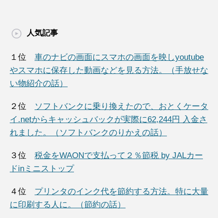
人気記事
１位
車のナビの画面にスマホの画面を映しyoutube
やスマホに保存した動画などを見る方法。（手放せな
い物紹介の話）
２位
ソフトバンクに乗り換えたので、おとくケータ
イ.netからキャッシュバックが実際に62,244円 入金さ
れました。（ソフトバンクのりかえの話）
３位
税金をWAONで支払って２％節税 by JALカー
ドinミニストップ
４位
プリンタのインク代を節約する方法。特に大量
に印刷する人に。（節約の話）