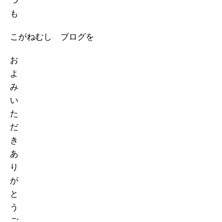
つ
も
こがねむし ブログを
お
よ
み
い
た
だ
き
あ
り
が
と
う
ご