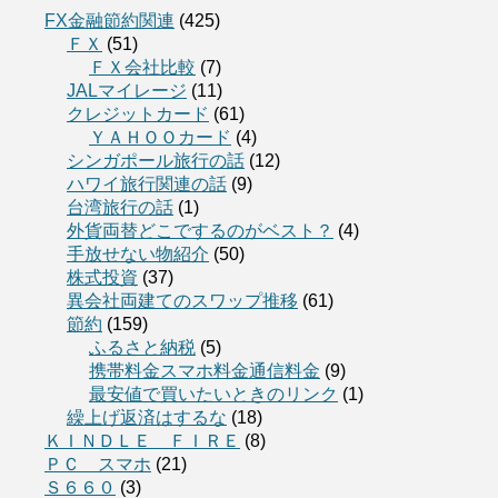
FX金融節約関連
(425)
ＦＸ
(51)
ＦＸ会社比較
(7)
JALマイレージ
(11)
クレジットカード
(61)
ＹＡＨＯＯカード
(4)
シンガポール旅行の話
(12)
ハワイ旅行関連の話
(9)
台湾旅行の話
(1)
外貨両替どこでするのがベスト？
(4)
手放せない物紹介
(50)
株式投資
(37)
異会社両建てのスワップ推移
(61)
節約
(159)
ふるさと納税
(5)
携帯料金スマホ料金通信料金
(9)
最安値で買いたいときのリンク
(1)
繰上げ返済はするな
(18)
ＫＩＮＤＬＥ ＦＩＲＥ
(8)
ＰＣ スマホ
(21)
Ｓ６６０
(3)