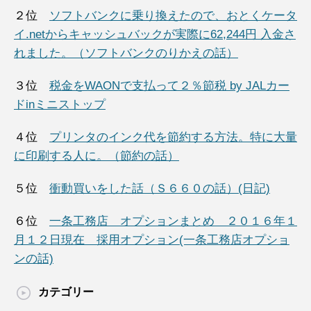
２位
ソフトバンクに乗り換えたので、おとくケータ
イ.netからキャッシュバックが実際に62,244円 入金さ
れました。（ソフトバンクのりかえの話）
３位
税金をWAONで支払って２％節税 by JALカー
ドinミニストップ
４位
プリンタのインク代を節約する方法。特に大量
に印刷する人に。（節約の話）
５位
衝動買いをした話（Ｓ６６０の話）(日記)
６位
一条工務店 オプションまとめ ２０１６年１
月１２日現在 採用オプション(一条工務店オプショ
ンの話)
カテゴリー