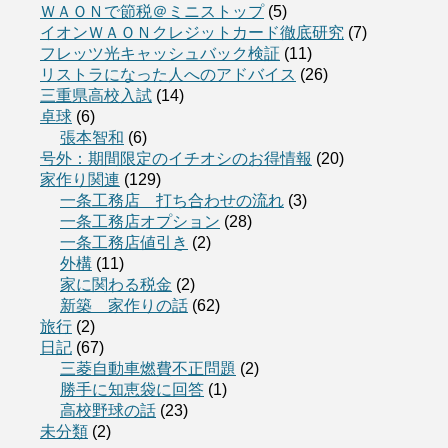
ＷＡＯＮで節税＠ミニストップ
(5)
イオンＷＡＯＮクレジットカード徹底研究
(7)
フレッツ光キャッシュバック検証
(11)
リストラになった人へのアドバイス
(26)
三重県高校入試
(14)
卓球
(6)
張本智和
(6)
号外：期間限定のイチオシのお得情報
(20)
家作り関連
(129)
一条工務店 打ち合わせの流れ
(3)
一条工務店オプション
(28)
一条工務店値引き
(2)
外構
(11)
家に関わる税金
(2)
新築 家作りの話
(62)
旅行
(2)
日記
(67)
三菱自動車燃費不正問題
(2)
勝手に知恵袋に回答
(1)
高校野球の話
(23)
未分類
(2)