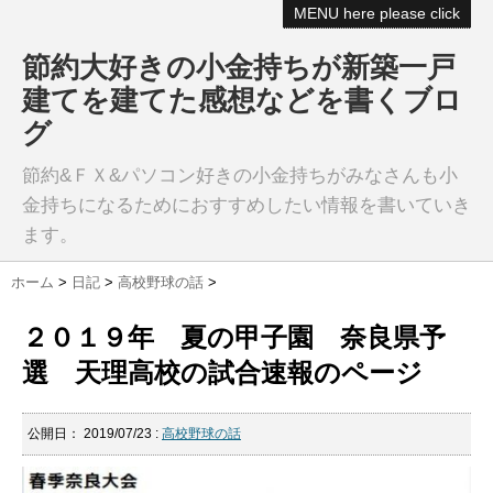
MENU here please click
節約大好きの小金持ちが新築一戸
建てを建てた感想などを書くブロ
グ
節約&ＦＸ&パソコン好きの小金持ちがみなさんも小
金持ちになるためにおすすめしたい情報を書いていき
ます。
ホーム
>
日記
>
高校野球の話
>
２０１９年 夏の甲子園 奈良県予
選 天理高校の試合速報のページ
公開日：
2019/07/23
:
高校野球の話