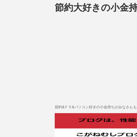
節約大好きの小金
節約&ＦＸ&パソコン好きの小金持ちがみなさん