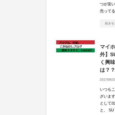
つが安
売って
続きを
マイ
外】S
く興
は？
2017/06/1
いつも
ざいます
として出
と、 SU