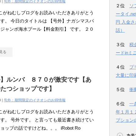
8 |
号外：期間限定のイチオシのお得情報
２位
ソ
こがねむしブログをお読みいただきありがとう
ータイ.n
す。 今日のタイトルは 【号外】ナガシマスパ
円 入金
ジャンボ海水プール【料金割引】 です。 ２０
話）
３位
税
見る
ードinミ
４位
プ
大量に印
外】ルンバ ８７０が激安です【あ
のたつショップです】
５位
衝
9 |
号外：期間限定のイチオシのお得情報
６位
一
こがねむしブログをお読みいただきありがとう
年１月１
す。 号外です。 と言っても最近書き続けてい
プション
ョップの話ですけどね。。。 iRobot Ro
カテ