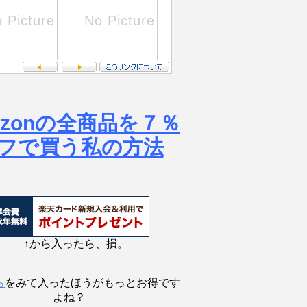
azonの全商品を７％
フで買う私の方法
↑から入ったら、損。
ら
をみて入ったほうがもっとお得です
よね？