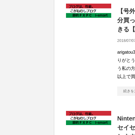
【号外
分買
きる
2018/07/0
arig
りがとう
う私の方
以上で
続きを
Nint
セイ