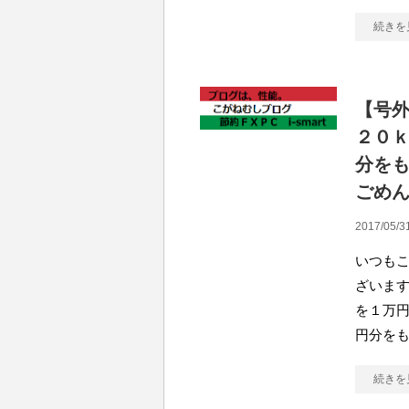
続きを
【号
２０
分を
ごめ
2017/05/3
いつも
ざいます
を１万
円分を
続きを