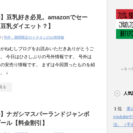
】豆乳好き必見。amazonでセー
【豆乳ダイエット？】
3 |
号外：期間限定のイチオシのお得情報
こがねむしブログをお読みいただきありがとうご
。 今日はひさしぶりの号外情報です。 号外は
の安売り情報です。 まずは今回買ったものを紹
→もっ
。 ↓
見る
人気
１位
車
外】ナガシマスパーランドジャンボ
youtu
プール【料金割引】
法。（手