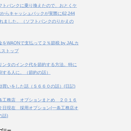
フトバンクに乗り換えたので、おとくケ
etからキャッシュバックが実際に62,244
されました。（ソフトバンクのりかえの
金をWAONで支払って２％節税 by JALカ
ニストップ
リンタのインク代を節約する方法。特に
刷する人に。（節約の話）
動買いをした話（Ｓ６６０の話）(日記)
条工務店 オプションまとめ ２０１６
２日現在 採用オプション(一条工務店オ
の話)
ゴリー