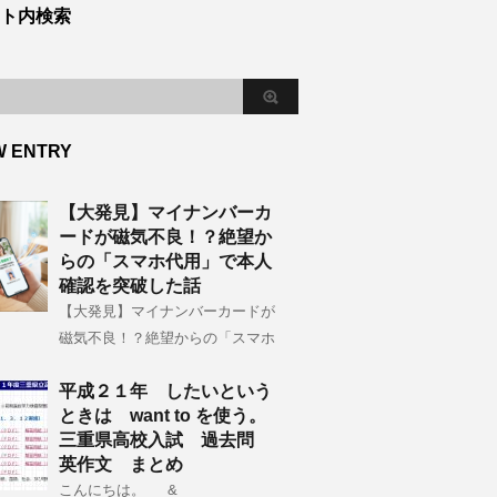
ト内検索
W ENTRY
【大発見】マイナンバーカ
ードが磁気不良！？絶望か
らの「スマホ代用」で本人
確認を突破した話
【大発見】マイナンバーカードが
磁気不良！？絶望からの「スマホ
平成２１年 したいという
ときは want to を使う。
三重県高校入試 過去問
英作文 まとめ
こんにちは。 &