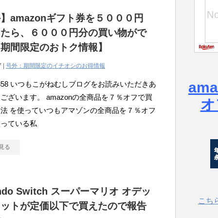
】amazonギフト券を５０００円
ったら、６０００円分の買い物がで
【期間限定のおトク情報】
7 |
号外：期間限定のイチオシのお得情報
am
atou358 いつもこがねむしブログをお読みいただきあ
ございます。 amazonの全商品を７％オフで買
オ
法 を使っていつもアマゾンの全商品を７％オフ
買っている私
見る
endo Switch スーパーマリオ オデッ
こち
セットが定価以下で買えたので報告