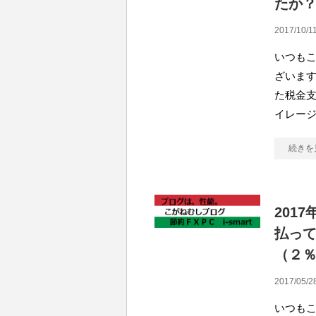
たか
2017/10/11
いつも
ざいます
た税金支
イレー
続きを
201
払って
（２
2017/05/2
いつも