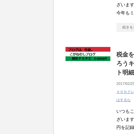
ざいます
今年もミ
続きを
税金
ろうキ
ト明
2017/02/2
ＡＯＮク
はするな
いつも
ざいます
円を記録