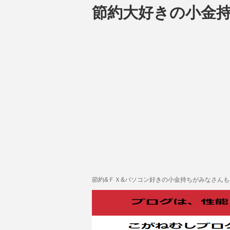
節約大好きの小金
節約&ＦＸ&パソコン好きの小金持ちがみなさん