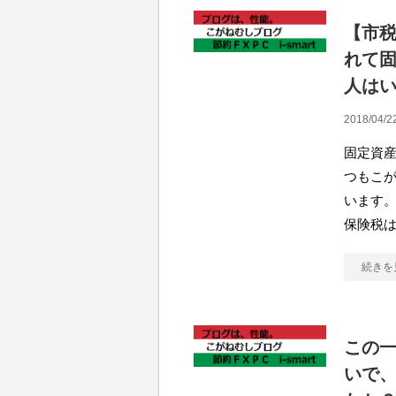
【市
れて
人は
2018/04/2
固定資産
つもこ
います。
保険税
続きを
この一
いで、