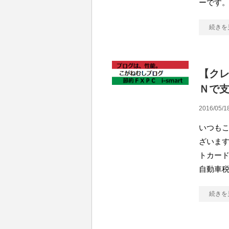
ーです。
続きを
【ク
Ｎで
2016/05/1
いつも
ざいます
トカード
自動車
続きを