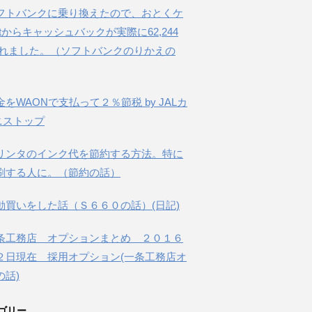
フトバンクに乗り換えたので、おとくケ
etからキャッシュバックが実際に62,244
されました。（ソフトバンクのりかえの
金をWAONで支払って２％節税 by JALカ
ニストップ
リンタのインク代を節約する方法。特に
刷する人に。（節約の話）
動買いをした話（Ｓ６６０の話）(日記)
条工務店 オプションまとめ ２０１６
２日現在 採用オプション(一条工務店オ
の話)
ゴリー