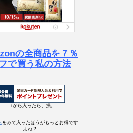
azonの全商品を７％
フで買う私の方法
↑から入ったら、損。
ら
をみて入ったほうがもっとお得です
よね？