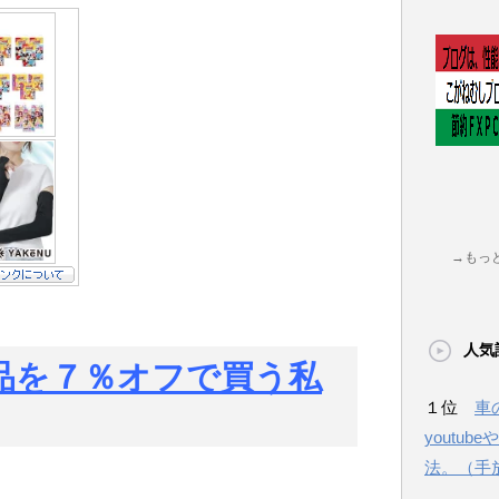
→もっ
人気
商品を７％オフで買う私
１位
車
youtu
法。（手