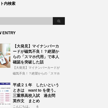
ト内検索
W ENTRY
【大発見】マイナンバーカ
ードが磁気不良！？絶望か
らの「スマホ代用」で本人
確認を突破した話
【大発見】マイナンバーカードが
磁気不良！？絶望からの「スマホ
平成２１年 したいという
ときは want to を使う。
三重県高校入試 過去問
英作文 まとめ
こんにちは。 &