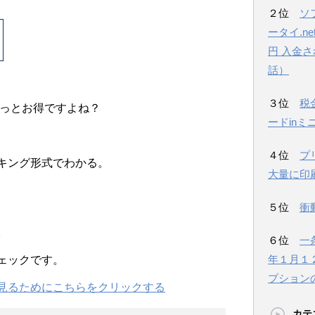
２位
ソ
ータイ.n
円 入金
話）
３位
税
っとお得ですよね？
ードinミ
４位
プ
キング形式でわかる。
大量に印
５位
衝
。
６位
一
年１月１
ェックです。
プション
見るためにこちらをクリックする
カテ