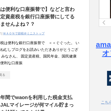
税は便利な口座振替で】などと言わ
固定資産税を銀行口座振替にしてる
いませんよね？？
2 |
ＷＡＯＮで節税＠ミニストップ
am
税は便利な銀行口座振替で ＜＜ぐぐった。 い
がねむしブログをお読みいただきありがとうござ
オ
 みなさん、 固定資産税、国民年金、国民健康
は便利な口座振
見る
年間でwaonを利用した税金支払
こち
JALマイレージが何マイル貯まっ