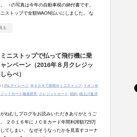
。 ↑の写真は今年の自動車税の納付書です。
ニストップで全額WAON払いにしました。 な
見る
をミニストップで払って飛行機に乗
ャンペーン（2016年８月クレジッ
細しらべ）
5 |
JALマイレージ
,
ＷＡＯＮで節税＠ミニストップ
,
イオンＷ
レジットカード徹底研究
,
クレジットカード
,
節約
,
繰上げ返済
こがねむしブログをお読みいただきありがとうご
。 ２０１６年にＪＣＢカード年間利用額729万
してしまい、 なぜそうなったかを見直すコーナ