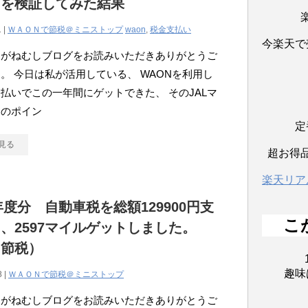
？を検証してみた結果
 |
ＷＡＯＮで節税＠ミニストップ
waon
,
税金支払い
今楽天で
こがねむしブログをお読みいただきありがとうご
。 今日は私が活用している、 WAONを利用し
払いでこの一年間にゲットできた、 そのJALマ
ジのポイン
定
見る
超お得
楽天リア
7年度分 自動車税を総額129900円支
こ
、2597マイルゲットしました。
％節税）
趣味
8 |
ＷＡＯＮで節税＠ミニストップ
こがねむしブログをお読みいただきありがとうご