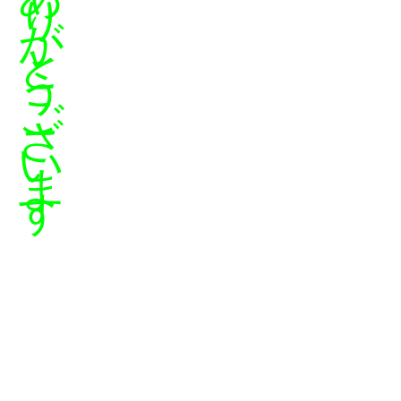
り
が
と
う
ご
ざ
い
ま
す