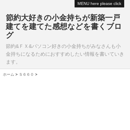
MENU here please click
節約大好きの小金持ちが新築一戸
建てを建てた感想などを書くブロ
グ
節約&ＦＸ&パソコン好きの小金持ちがみなさんも小
金持ちになるためにおすすめしたい情報を書いていき
ます。
ホーム
>
Ｓ６６０
>