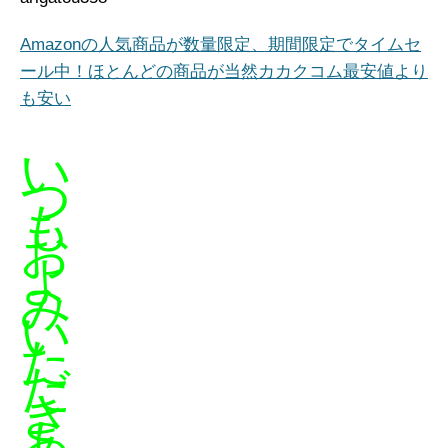
Amazonの人気商品が数量限定、期間限定でタイムセ
ール中！ほとんどの商品が当然カカクコム最安値より
も安い
い
つ
も
お
よ
み
い
た
だ
き
あ