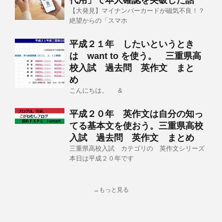
代用」で本人確認を突破した話
【大発見】マイナンバーカードが磁気不良！？
絶望からの「スマホ
平成２１年 したいというとき
は want to を使う。 三重県高
校入試 過去問 英作文 まと
め
こんにちは。 &
平成２０年 英作文は自分の知っ
てる基本文を使おう。三重県高校
入試 過去問 英作文 まとめ
三重県高校入試 カテゴリの 英作文シリーズ
本日は平成２０年です
→もっと見る