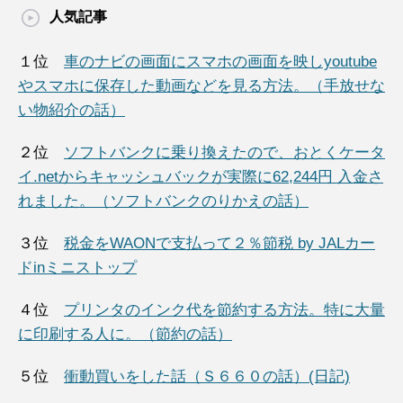
人気記事
１位
車のナビの画面にスマホの画面を映しyoutube
やスマホに保存した動画などを見る方法。（手放せな
い物紹介の話）
２位
ソフトバンクに乗り換えたので、おとくケータ
イ.netからキャッシュバックが実際に62,244円 入金さ
れました。（ソフトバンクのりかえの話）
３位
税金をWAONで支払って２％節税 by JALカー
ドinミニストップ
４位
プリンタのインク代を節約する方法。特に大量
に印刷する人に。（節約の話）
５位
衝動買いをした話（Ｓ６６０の話）(日記)