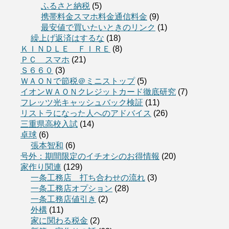
ふるさと納税
(5)
携帯料金スマホ料金通信料金
(9)
最安値で買いたいときのリンク
(1)
繰上げ返済はするな
(18)
ＫＩＮＤＬＥ ＦＩＲＥ
(8)
ＰＣ スマホ
(21)
Ｓ６６０
(3)
ＷＡＯＮで節税＠ミニストップ
(5)
イオンＷＡＯＮクレジットカード徹底研究
(7)
フレッツ光キャッシュバック検証
(11)
リストラになった人へのアドバイス
(26)
三重県高校入試
(14)
卓球
(6)
張本智和
(6)
号外：期間限定のイチオシのお得情報
(20)
家作り関連
(129)
一条工務店 打ち合わせの流れ
(3)
一条工務店オプション
(28)
一条工務店値引き
(2)
外構
(11)
家に関わる税金
(2)