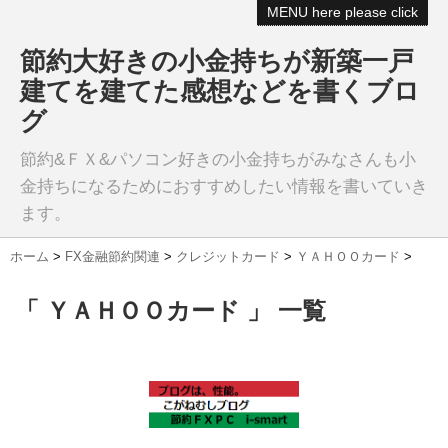
MENU here please click
節約大好きの小金持ちが新築一戸
建てを建てた感想などを書くブロ
グ
節約&ＦＸ&パソコン好きの小金持ちがみなさんも小
金持ちになるためにおすすめしたい情報を書いていき
ます。
ホーム
>
FX金融節約関連
>
クレジットカード
>
ＹＡＨＯＯカード
>
「 ＹＡＨＯＯカード 」 一覧