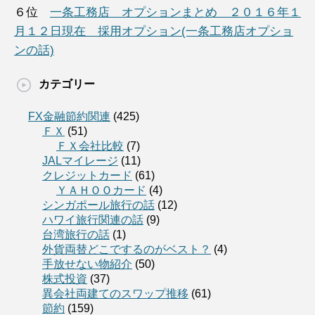
６位
一条工務店 オプションまとめ ２０１６年１
月１２日現在 採用オプション(一条工務店オプショ
ンの話)
カテゴリー
FX金融節約関連
(425)
ＦＸ
(51)
ＦＸ会社比較
(7)
JALマイレージ
(11)
クレジットカード
(61)
ＹＡＨＯＯカード
(4)
シンガポール旅行の話
(12)
ハワイ旅行関連の話
(9)
台湾旅行の話
(1)
外貨両替どこでするのがベスト？
(4)
手放せない物紹介
(50)
株式投資
(37)
異会社両建てのスワップ推移
(61)
節約
(159)