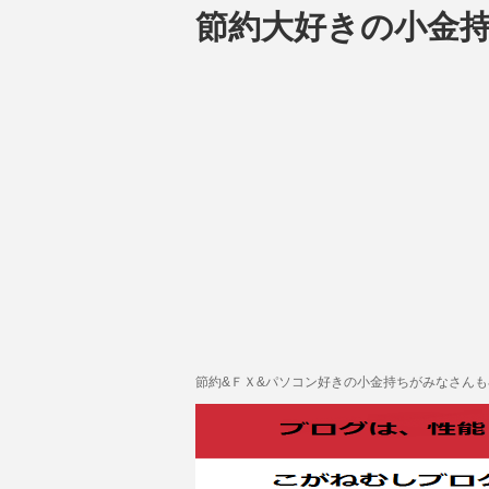
節約大好きの小金
節約&ＦＸ&パソコン好きの小金持ちがみなさん