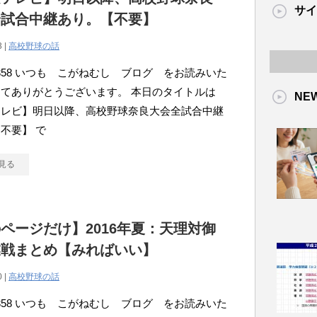
サイ
全試合中継あり。【不要】
3 |
高校野球の話
atou358 いつも こがねむし ブログ をお読みいた
てありがとうございます。 本日のタイトルは
NE
テレビ】明日以降、高校野球奈良大会全試合中継
不要】 で
見る
ページだけ】2016年夏：天理対御
業戦まとめ【みればいい】
0 |
高校野球の話
atou358 いつも こがねむし ブログ をお読みいた