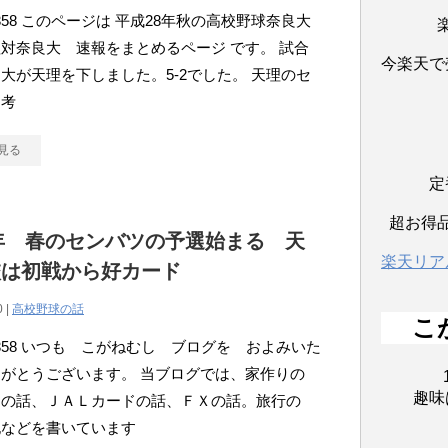
tou358 このページは 平成28年秋の高校野球奈良大
対奈良大 速報をまとめるページ です。 試合
今楽天で
大が天理を下しました。5-2でした。 天理のセ
選考
見る
定
超お得
7年 春のセンバツの予選始まる 天
楽天リア
校は初戦から好カード
0 |
高校野球の話
こ
atou358 いつも こがねむし ブログを およみいた
がとうございます。 当ブログでは、家作りの
趣味
約の話、ＪＡＬカードの話、ＦＸの話。旅行の
記などを書いています