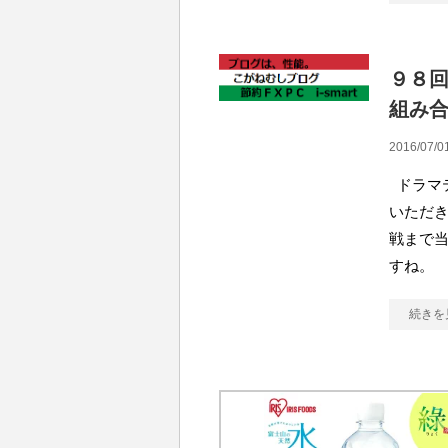
９８
組み
2016/07/0
ドラマ
いただき
戦まで当
すね。
続きを