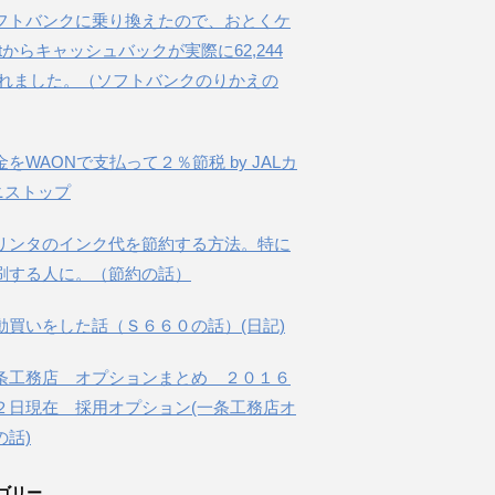
フトバンクに乗り換えたので、おとくケ
etからキャッシュバックが実際に62,244
されました。（ソフトバンクのりかえの
金をWAONで支払って２％節税 by JALカ
ニストップ
リンタのインク代を節約する方法。特に
刷する人に。（節約の話）
動買いをした話（Ｓ６６０の話）(日記)
条工務店 オプションまとめ ２０１６
２日現在 採用オプション(一条工務店オ
の話)
ゴリー