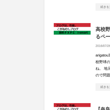
続きを
高校
るペ
2016/07/2
ariga
校野球
ね。 地
ので問
続きを
【奈