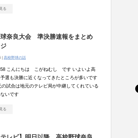
見る
野球奈良大会 準決勝速報をまとめ
ージ
6 |
高校野球の話
tou358 こんにちは こがねむし です いよいよ高
の予選も決勝に近くなってきたところが多いです
元の試合は地元のテレビ局が中継してくれている
題ないです
見る
良テレビ】明日以降、高校野球奈良