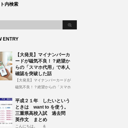
ト内検索
W ENTRY
【大発見】マイナンバーカ
ードが磁気不良！？絶望か
らの「スマホ代用」で本人
確認を突破した話
【大発見】マイナンバーカードが
磁気不良！？絶望からの「スマホ
平成２１年 したいという
ときは want to を使う。
三重県高校入試 過去問
英作文 まとめ
こんにちは。 &