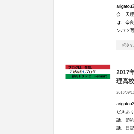
ariga
会 天理
は、奈良
ンバツ
続きを
201
理高
2016/09/1
arig
だきあり
話、節
話。日