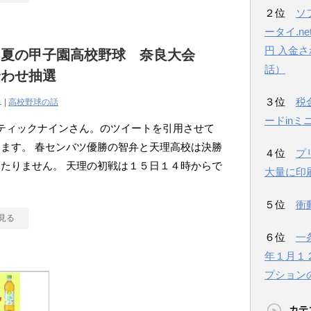
２位
ソ
ータイ.n
円 入金
回夏の甲子園高校野球 奈良大会
話）
合わせ抽選
３位
税
1 |
高校野球の話
ードinミ
ティックナインさん。のツイートを引用させて
ます。 春センバツ優勝の智弁と天理高校は決勝
４位
プ
たりません。 天理の初戦は１５日１４時からで
大量に印
５位
衝
見る
６位
一
年１月１
プション
カテ