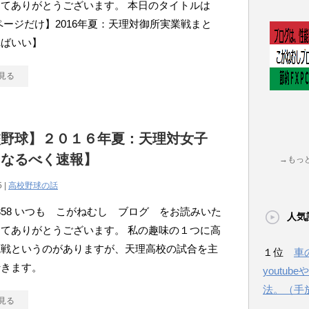
てありがとうございます。 本日のタイトルは
ージだけ】2016年夏：天理対御所実業戦まと
ればいい】
見る
校野球】２０１６年夏：天理対女子
【なるべく速報】
→もっ
5 |
高校野球の話
atou358 いつも こがねむし ブログ をお読みいた
人気
てありがとうございます。 私の趣味の１つに高
観戦というのがありますが、天理高校の試合を主
１位
車
行きます。
youtu
法。（手
見る