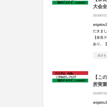
大会
2016/07/2
arig
だきまし
【奈良
あり。【
続きを
【この
所実
2016/07/2
arig