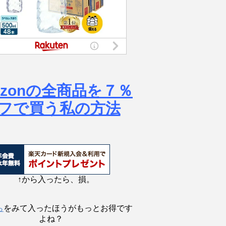
azonの全商品を７％
フで買う私の方法
↑から入ったら、損。
ら
をみて入ったほうがもっとお得です
よね？