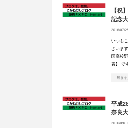
【祝
記念
2018/07/2
いつも
ざいます
国高校
表】 で
続きを
平成2
奈良
2016/09/1