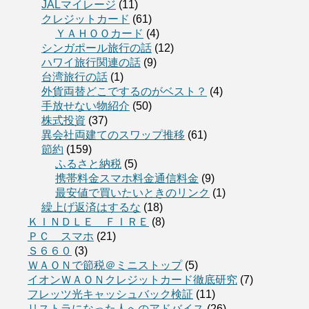
JALマイレージ
(11)
クレジットカード
(61)
ＹＡＨＯＯカード
(4)
シンガポール旅行の話
(12)
ハワイ旅行関連の話
(9)
台湾旅行の話
(1)
外貨両替どこでするのがベスト？
(4)
手放せない物紹介
(50)
株式投資
(37)
異会社両建てのスワップ推移
(61)
節約
(159)
ふるさと納税
(5)
携帯料金スマホ料金通信料金
(9)
最安値で買いたいときのリンク
(1)
繰上げ返済はするな
(18)
ＫＩＮＤＬＥ ＦＩＲＥ
(8)
ＰＣ スマホ
(21)
Ｓ６６０
(3)
ＷＡＯＮで節税＠ミニストップ
(5)
イオンＷＡＯＮクレジットカード徹底研究
(7)
フレッツ光キャッシュバック検証
(11)
リストラになった人へのアドバイス
(26)