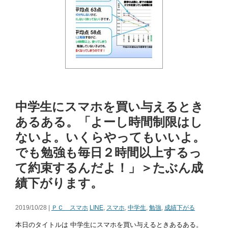
中学生にスマホを買い与えるとき
あるある。「よーし時間制限はし
ないよ。いくらやってもいいよ。
でも勉強も毎日２時間以上するっ
て約束するんだよ！」＞たぶん成
績下がります。
2019/10/28 |
ＰＣ スマホ
LINE
,
スマホ
,
中学生
,
勉強
,
成績下がる
本日のタイトルは 中学生にスマホを買い与えるときあるある。