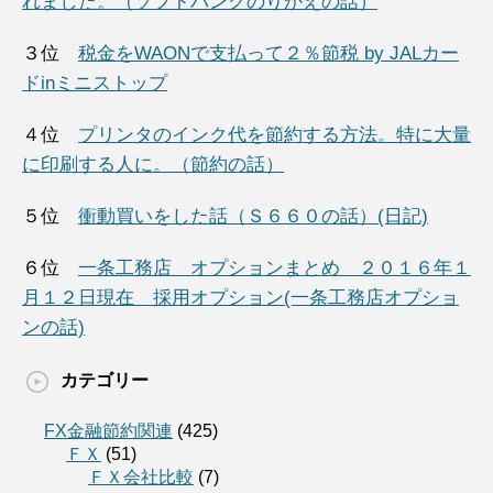
れました。（ソフトバンクのりかえの話）
３位
税金をWAONで支払って２％節税 by JALカー
ドinミニストップ
４位
プリンタのインク代を節約する方法。特に大量
に印刷する人に。（節約の話）
５位
衝動買いをした話（Ｓ６６０の話）(日記)
６位
一条工務店 オプションまとめ ２０１６年１
月１２日現在 採用オプション(一条工務店オプショ
ンの話)
カテゴリー
FX金融節約関連
(425)
ＦＸ
(51)
ＦＸ会社比較
(7)