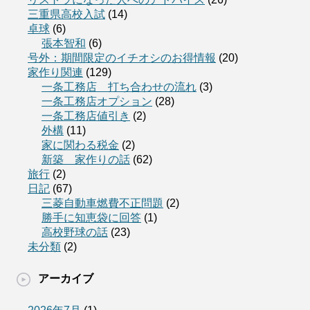
三重県高校入試
(14)
卓球
(6)
張本智和
(6)
号外：期間限定のイチオシのお得情報
(20)
家作り関連
(129)
一条工務店 打ち合わせの流れ
(3)
一条工務店オプション
(28)
一条工務店値引き
(2)
外構
(11)
家に関わる税金
(2)
新築 家作りの話
(62)
旅行
(2)
日記
(67)
三菱自動車燃費不正問題
(2)
勝手に知恵袋に回答
(1)
高校野球の話
(23)
未分類
(2)
アーカイブ