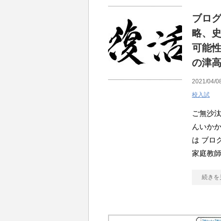
ブロ
略、
可能
の津
2021/04/0
校入試
ご無沙汰
んいかか
は ブロ
家庭教
続きを