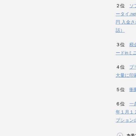
２位
ソ
ータイ.n
円 入金
話）
３位
税
ードinミ
４位
プ
大量に印
５位
衝
６位
一
年１月１
プション
カテ