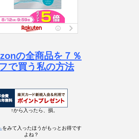
azonの全商品を７％
フで買う私の方法
↑から入ったら、損。
ら
をみて入ったほうがもっとお得です
よね？