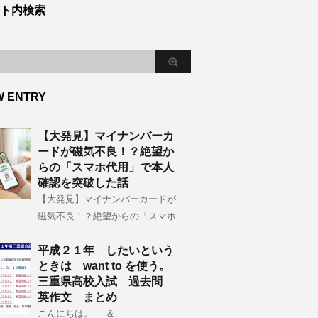
ト内検索
W ENTRY
【大発見】マイナンバーカ
ードが磁気不良！？絶望か
らの「スマホ代用」で本人
確認を突破した話
【大発見】マイナンバーカードが
磁気不良！？絶望からの「スマホ
平成２１年 したいという
ときは want to を使う。
三重県高校入試 過去問
英作文 まとめ
こんにちは。 &