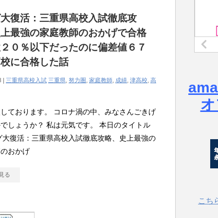
グ大復活：三重県高校入試徹底攻
史上最強の家庭教師のおかげで合格
性２０％以下だったのに偏差値６７
高校に合格した話
8 |
三重県高校入試
三重県
,
努力圏
,
家庭教師
,
成績
,
津高校
,
高
am
オ
しております。 コロナ渦の中、みなさんごきげ
でしょうか？ 私は元気です。 本日のタイトル
グ大復活：三重県高校入試徹底攻略、史上最強の
師のおかげ
見る
こち