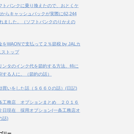
フトバンクに乗り換えたので、おとくケ
etからキャッシュバックが実際に62,244
されました。（ソフトバンクのりかえの
金をWAONで支払って２％節税 by JALカ
ニストップ
リンタのインク代を節約する方法。特に
刷する人に。（節約の話）
動買いをした話（Ｓ６６０の話）(日記)
条工務店 オプションまとめ ２０１６
２日現在 採用オプション(一条工務店オ
の話)
ゴリー