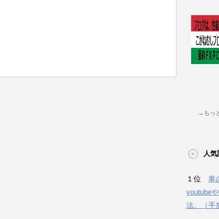
→もっ
人気
１位
車
youtu
法。（手