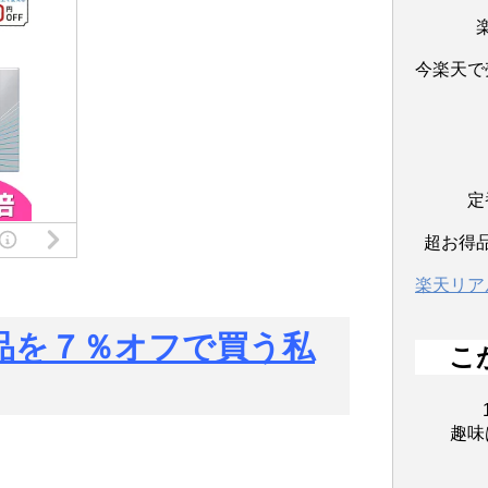
今楽天で
定
超お得
楽天リア
商品を７％オフで買う私
こ
趣味