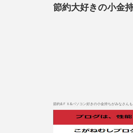
節約大好きの小金
節約&ＦＸ&パソコン好きの小金持ちがみなさん