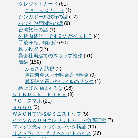
クレジットカード
(61)
ＹＡＨＯＯカード
(4)
シンガポール旅行の話
(12)
ハワイ旅行関連の話
(9)
台湾旅行の話
(1)
外貨両替どこでするのがベスト？
(4)
手放せない物紹介
(50)
株式投資
(37)
異会社両建てのスワップ推移
(61)
節約
(159)
ふるさと納税
(5)
携帯料金スマホ料金通信料金
(9)
最安値で買いたいときのリンク
(1)
繰上げ返済はするな
(18)
ＫＩＮＤＬＥ ＦＩＲＥ
(8)
ＰＣ スマホ
(21)
Ｓ６６０
(3)
ＷＡＯＮで節税＠ミニストップ
(5)
イオンＷＡＯＮクレジットカード徹底研究
(7)
フレッツ光キャッシュバック検証
(11)
リストラになった人へのアドバイス
(26)