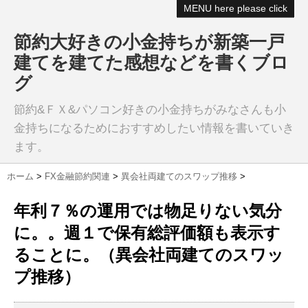
MENU here please click
節約大好きの小金持ちが新築一戸
建てを建てた感想などを書くブロ
グ
節約&ＦＸ&パソコン好きの小金持ちがみなさんも小
金持ちになるためにおすすめしたい情報を書いていき
ます。
ホーム
>
FX金融節約関連
>
異会社両建てのスワップ推移
>
年利７％の運用では物足りない気分
に。。週１で保有総評価額も表示す
ることに。（異会社両建てのスワッ
プ推移）