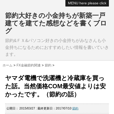
MENU here please click
節約大好きの小金持ちが新築一戸
建てを建てた感想などを書くブロ
グ
節約&ＦＸ&パソコン好きの小金持ちがみなさんも小
金持ちになるためにおすすめしたい情報を書いていき
ます。
ホーム
>
FX金融節約関連
>
節約
>
ヤマダ電機で洗濯機と冷蔵庫を買っ
た話。当然価格COM最安値よりは安
かったです。（節約の話）
公開日：
2015/03/27
: 最終更新日：2017/07/10
節約