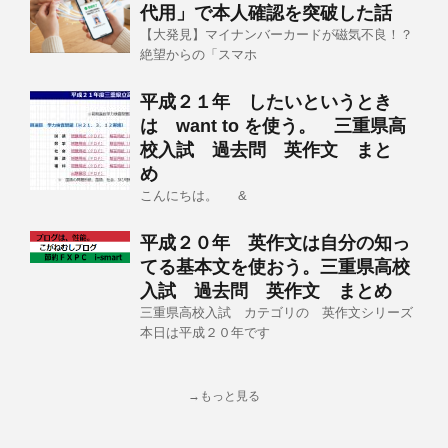
代用」で本人確認を突破した話
【大発見】マイナンバーカードが磁気不良！？
絶望からの「スマホ
平成２１年 したいというとき
は want to を使う。 三重県高
校入試 過去問 英作文 まと
め
こんにちは。 &
平成２０年 英作文は自分の知っ
てる基本文を使おう。三重県高校
入試 過去問 英作文 まとめ
三重県高校入試 カテゴリの 英作文シリーズ
本日は平成２０年です
→もっと見る