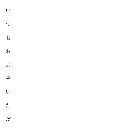
い
つ
も
お
よ
み
い
た
だ