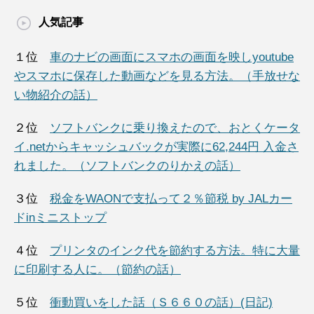
人気記事
１位
車のナビの画面にスマホの画面を映しyoutube
やスマホに保存した動画などを見る方法。（手放せな
い物紹介の話）
２位
ソフトバンクに乗り換えたので、おとくケータ
イ.netからキャッシュバックが実際に62,244円 入金さ
れました。（ソフトバンクのりかえの話）
３位
税金をWAONで支払って２％節税 by JALカー
ドinミニストップ
４位
プリンタのインク代を節約する方法。特に大量
に印刷する人に。（節約の話）
５位
衝動買いをした話（Ｓ６６０の話）(日記)