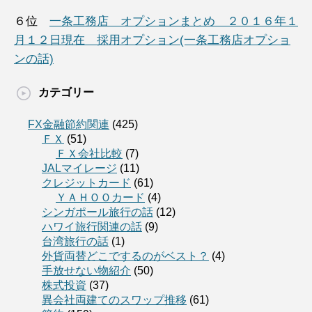
６位
一条工務店 オプションまとめ ２０１６年１
月１２日現在 採用オプション(一条工務店オプショ
ンの話)
カテゴリー
FX金融節約関連
(425)
ＦＸ
(51)
ＦＸ会社比較
(7)
JALマイレージ
(11)
クレジットカード
(61)
ＹＡＨＯＯカード
(4)
シンガポール旅行の話
(12)
ハワイ旅行関連の話
(9)
台湾旅行の話
(1)
外貨両替どこでするのがベスト？
(4)
手放せない物紹介
(50)
株式投資
(37)
異会社両建てのスワップ推移
(61)