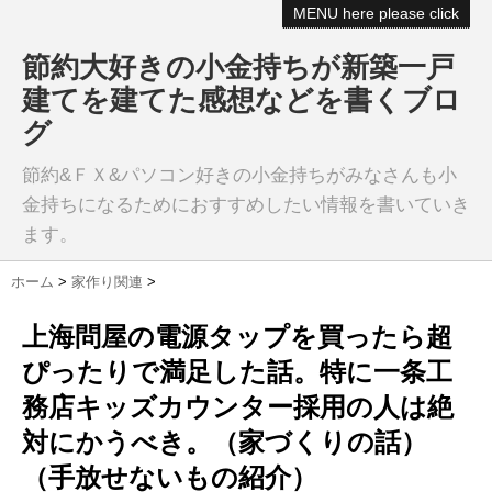
MENU here please click
節約大好きの小金持ちが新築一戸
建てを建てた感想などを書くブロ
グ
節約&ＦＸ&パソコン好きの小金持ちがみなさんも小
金持ちになるためにおすすめしたい情報を書いていき
ます。
ホーム
>
家作り関連
>
上海問屋の電源タップを買ったら超
ぴったりで満足した話。特に一条工
務店キッズカウンター採用の人は絶
対にかうべき。（家づくりの話）
（手放せないもの紹介）