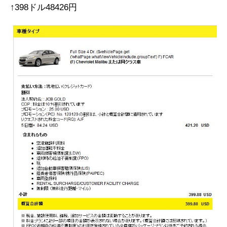
↑398ドル48426円