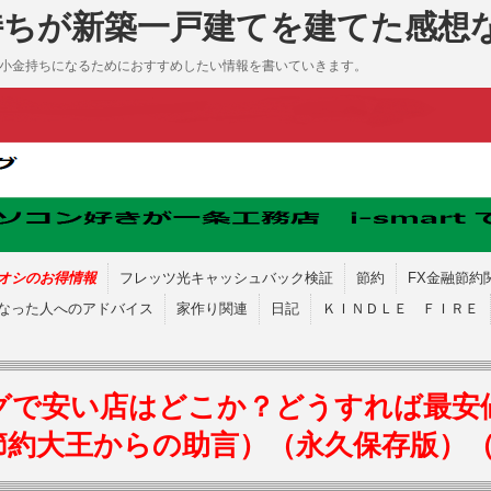
持ちが新築一戸建てを建てた感想
も小金持ちになるためにおすすめしたい情報を書いていきます。
オシのお得情報
フレッツ光キャッシュバック検証
節約
FX金融節約
なった人へのアドバイス
家作り関連
日記
ＫＩＮＤＬＥ ＦＩＲＥ
グで安い店はどこか？どうすれば最安
節約大王からの助言）（永久保存版）