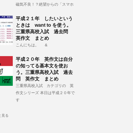
磁気不良！？絶望からの「スマホ
平成２１年 したいという
ときは want to を使う。
三重県高校入試 過去問
英作文 まとめ
こんにちは。 &
平成２０年 英作文は自分
の知ってる基本文を使お
う。三重県高校入試 過去
問 英作文 まとめ
三重県高校入試 カテゴリの 英
作文シリーズ 本日は平成２０年で
す
と見る