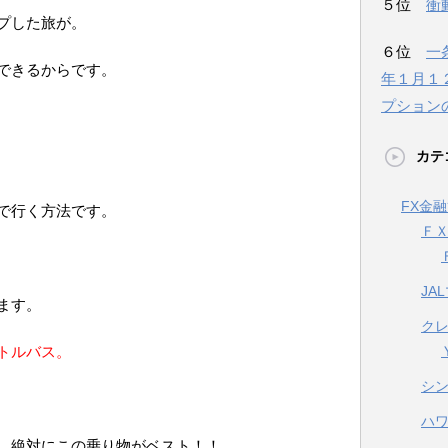
５位
衝
プした旅が。
６位
一
できるからです。
年１月１
プション
カテ
FX金
で行く方法です。
Ｆ
JA
ます。
ク
トルバス。
シ
ハ
、絶対にこの乗り物がベスト！！