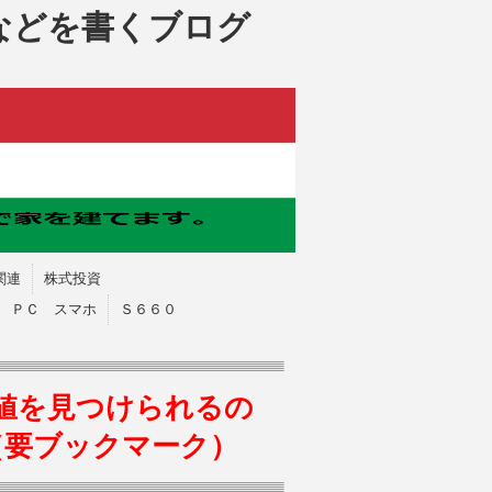
などを書くブログ
関連
株式投資
ＰＣ スマホ
Ｓ６６０
値を見つけられるの
（要ブックマーク）