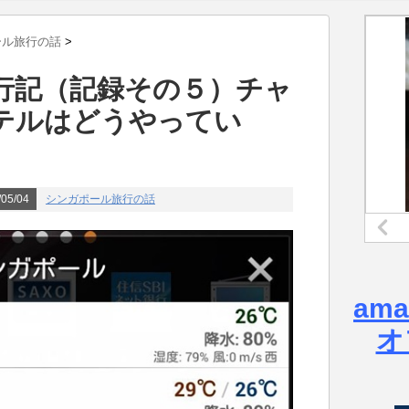
ール旅行の話
>
行記（記録その５）チャ
テルはどうやってい
05/04
シンガポール旅行の話
am
オ