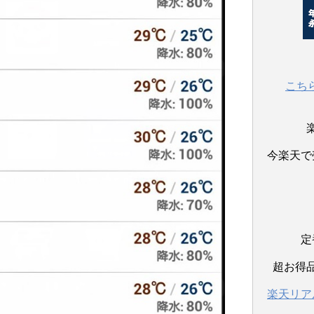
こち
今楽天で
定
超お得
楽天リア