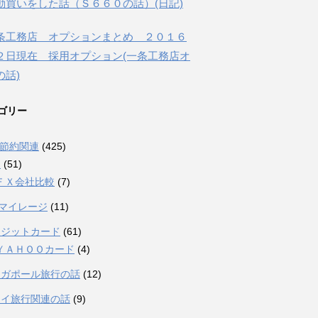
動買いをした話（Ｓ６６０の話）(日記)
条工務店 オプションまとめ ２０１６
２日現在 採用オプション(一条工務店オ
の話)
ゴリー
融節約関連
(425)
Ｘ
(51)
ＦＸ会社比較
(7)
Lマイレージ
(11)
レジットカード
(61)
ＹＡＨＯＯカード
(4)
ンガポール旅行の話
(12)
ワイ旅行関連の話
(9)