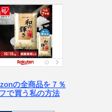
azonの全商品を７％
フで買う私の方法