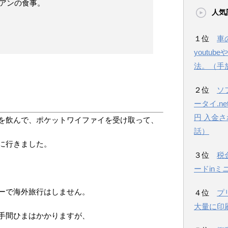
リアンの食事。
人気
１位
車
youtu
法。（手
２位
ソ
。
ータイ.n
円 入金
を飲んで、ポケットワイファイを受け取って、
話）
に行きました。
３位
税
ードinミ
ーで海外旅行はしません。
４位
プ
大量に印
手間ひまはかかりますが、