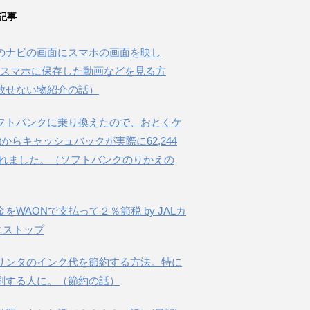
記事
のナビの画面にスマホの画面を映し
beやスマホに保存した動画などを見る方
放せない物紹介の話）
フトバンクに乗り換えたので、おとくケ
etからキャッシュバックが実際に62,244
されました。（ソフトバンクのりかえの
金をWAONで支払って２％節税 by JALカ
ニストップ
リンタのインク代を節約する方法。特に
刷する人に。（節約の話）