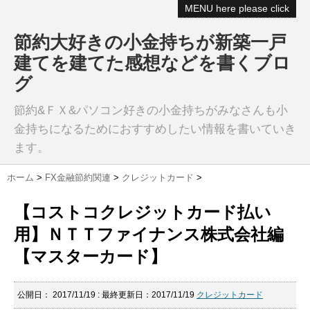
MENU here please click
節約大好きの小金持ちが新築一戸
建てを建てた感想などを書くブロ
グ
節約&ＦＸ&パソコン好きの小金持ちがみなさんも小
金持ちになるためにおすすめしたい情報を書いていき
ます。
ホーム
>
FX金融節約関連
>
クレジットカード
>
【コストコクレジットカード払い
用】ＮＴＴファイナンス株式会社編
【マスターカード】
公開日：
2017/11/19
: 最終更新日：2017/11/19
クレジットカード