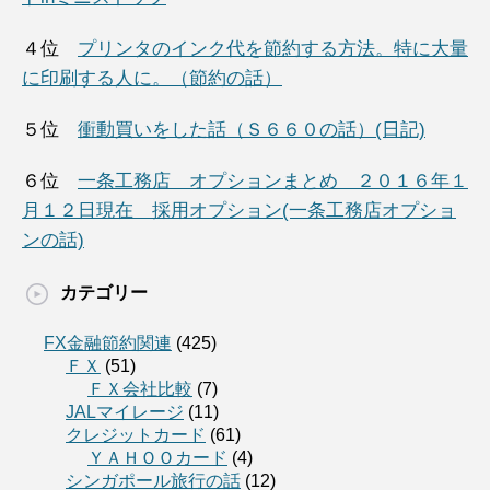
４位
プリンタのインク代を節約する方法。特に大量
に印刷する人に。（節約の話）
５位
衝動買いをした話（Ｓ６６０の話）(日記)
６位
一条工務店 オプションまとめ ２０１６年１
月１２日現在 採用オプション(一条工務店オプショ
ンの話)
カテゴリー
FX金融節約関連
(425)
ＦＸ
(51)
ＦＸ会社比較
(7)
JALマイレージ
(11)
クレジットカード
(61)
ＹＡＨＯＯカード
(4)
シンガポール旅行の話
(12)