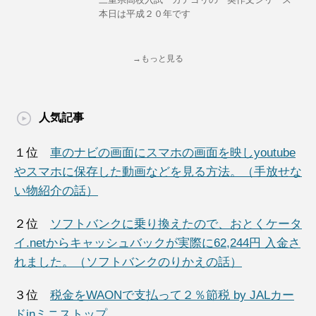
本日は平成２０年です
→もっと見る
人気記事
１位
車のナビの画面にスマホの画面を映しyoutube
やスマホに保存した動画などを見る方法。（手放せな
い物紹介の話）
２位
ソフトバンクに乗り換えたので、おとくケータ
イ.netからキャッシュバックが実際に62,244円 入金さ
れました。（ソフトバンクのりかえの話）
３位
税金をWAONで支払って２％節税 by JALカー
ドinミニストップ