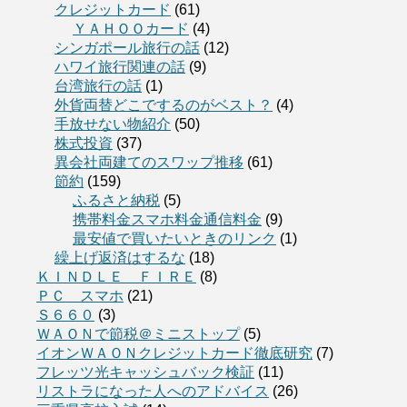
クレジットカード
(61)
ＹＡＨＯＯカード
(4)
シンガポール旅行の話
(12)
ハワイ旅行関連の話
(9)
台湾旅行の話
(1)
外貨両替どこでするのがベスト？
(4)
手放せない物紹介
(50)
株式投資
(37)
異会社両建てのスワップ推移
(61)
節約
(159)
ふるさと納税
(5)
携帯料金スマホ料金通信料金
(9)
最安値で買いたいときのリンク
(1)
繰上げ返済はするな
(18)
ＫＩＮＤＬＥ ＦＩＲＥ
(8)
ＰＣ スマホ
(21)
Ｓ６６０
(3)
ＷＡＯＮで節税＠ミニストップ
(5)
イオンＷＡＯＮクレジットカード徹底研究
(7)
フレッツ光キャッシュバック検証
(11)
リストラになった人へのアドバイス
(26)