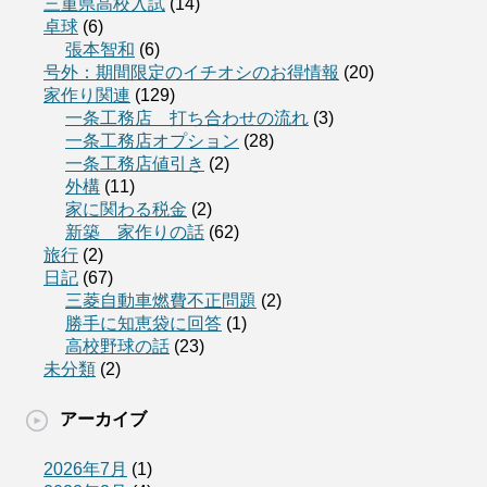
三重県高校入試
(14)
卓球
(6)
張本智和
(6)
号外：期間限定のイチオシのお得情報
(20)
家作り関連
(129)
一条工務店 打ち合わせの流れ
(3)
一条工務店オプション
(28)
一条工務店値引き
(2)
外構
(11)
家に関わる税金
(2)
新築 家作りの話
(62)
旅行
(2)
日記
(67)
三菱自動車燃費不正問題
(2)
勝手に知恵袋に回答
(1)
高校野球の話
(23)
未分類
(2)
アーカイブ
2026年7月
(1)