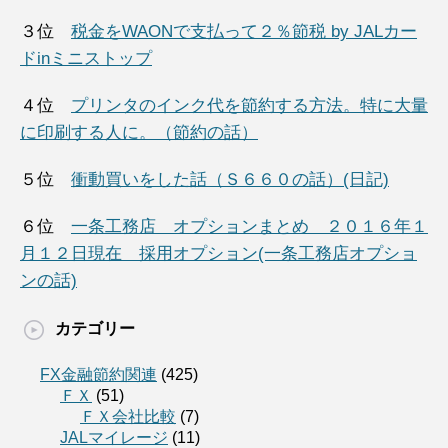
３位
税金をWAONで支払って２％節税 by JALカー
ドinミニストップ
４位
プリンタのインク代を節約する方法。特に大量
に印刷する人に。（節約の話）
５位
衝動買いをした話（Ｓ６６０の話）(日記)
６位
一条工務店 オプションまとめ ２０１６年１
月１２日現在 採用オプション(一条工務店オプショ
ンの話)
カテゴリー
FX金融節約関連
(425)
ＦＸ
(51)
ＦＸ会社比較
(7)
JALマイレージ
(11)