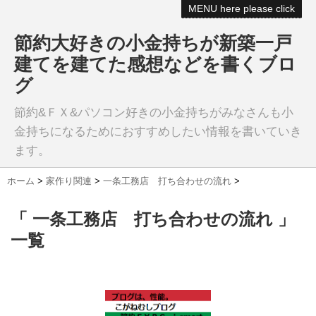
MENU here please click
節約大好きの小金持ちが新築一戸
建てを建てた感想などを書くブロ
グ
節約&ＦＸ&パソコン好きの小金持ちがみなさんも小
金持ちになるためにおすすめしたい情報を書いていき
ます。
ホーム
>
家作り関連
>
一条工務店 打ち合わせの流れ
>
「 一条工務店 打ち合わせの流れ 」
一覧