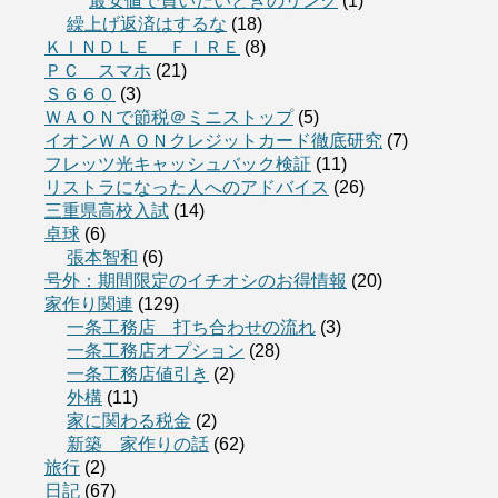
最安値で買いたいときのリンク
(1)
繰上げ返済はするな
(18)
ＫＩＮＤＬＥ ＦＩＲＥ
(8)
ＰＣ スマホ
(21)
Ｓ６６０
(3)
ＷＡＯＮで節税＠ミニストップ
(5)
イオンＷＡＯＮクレジットカード徹底研究
(7)
フレッツ光キャッシュバック検証
(11)
リストラになった人へのアドバイス
(26)
三重県高校入試
(14)
卓球
(6)
張本智和
(6)
号外：期間限定のイチオシのお得情報
(20)
家作り関連
(129)
一条工務店 打ち合わせの流れ
(3)
一条工務店オプション
(28)
一条工務店値引き
(2)
外構
(11)
家に関わる税金
(2)
新築 家作りの話
(62)
旅行
(2)
日記
(67)