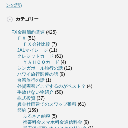
ンの話)
カテゴリー
FX金融節約関連
(425)
ＦＸ
(51)
ＦＸ会社比較
(7)
JALマイレージ
(11)
クレジットカード
(61)
ＹＡＨＯＯカード
(4)
シンガポール旅行の話
(12)
ハワイ旅行関連の話
(9)
台湾旅行の話
(1)
外貨両替どこでするのがベスト？
(4)
手放せない物紹介
(50)
株式投資
(37)
異会社両建てのスワップ推移
(61)
節約
(159)
ふるさと納税
(5)
携帯料金スマホ料金通信料金
(9)