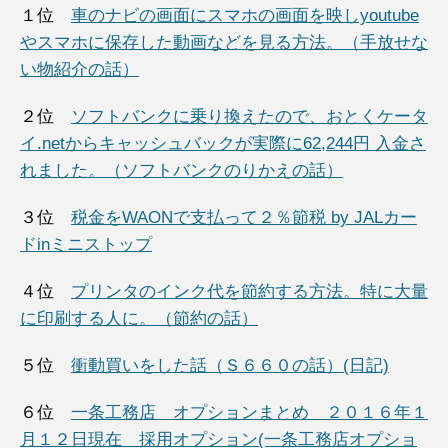
１位
車のナビの画面にスマホの画面を映しyoutube
やスマホに保存した動画などを見る方法。（手放せな
い物紹介の話）
２位
ソフトバンクに乗り換えたので、おとくケータ
イ.netからキャッシュバックが実際に62,244円 入金さ
れました。（ソフトバンクのりかえの話）
３位
税金をWAONで支払って２％節税 by JALカー
ドinミニストップ
４位
プリンタのインク代を節約する方法。特に大量
に印刷する人に。（節約の話）
５位
衝動買いをした話（Ｓ６６０の話）(日記)
６位
一条工務店 オプションまとめ ２０１６年１
月１２日現在 採用オプション(一条工務店オプショ