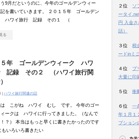
う9月だというのに、今年のゴールデンウィー
２位
ソ
記を書いていきます。 ２０１５年 ゴールデン
ータイ.n
ク ハワイ旅行 記録 その１ （
円 入金
話）
見る
３位
税
ードinミ
１５年 ゴールデンウィーク ハワ
４位
プ
行 記録 その２ （ハワイ旅行関
大量に印
話）
５位
衝
4 |
ハワイ旅行関連の話
は こがね ハワイ むし です。 今年のゴー
６位
一
ウィークは ハワイに行ってきました。（なんで
年１月１
！？） 本当はもっと早くに書きたかったのです
プション
にもいろいろ書きたい
カテ