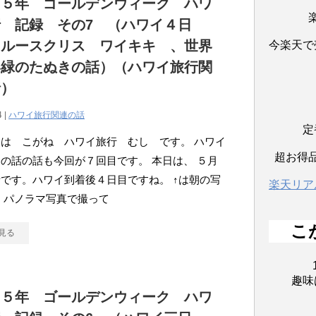
１５年 ゴールデンウィーク ハワ
 記録 その7 （ハワイ４日
（ルースクリス ワイキキ 、世界
今楽天で
い緑のたぬきの話）（ハワイ旅行関
話）
4 |
ハワイ旅行関連の話
定
は こがね ハワイ旅行 むし です。 ハワイ
超お得
の話の話も今回が７回目です。 本日は、 ５月
です。ハワイ到着後４日目ですね。 ↑は朝の写
楽天リア
 パノラマ写真で撮って
こ
見る
趣味
１５年 ゴールデンウィーク ハワ