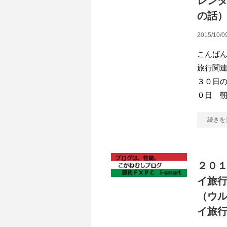
レン
の話
2015/10/0
こんばん
旅行関連
３０日の
０日 
続きを
２０
イ旅
（ウ
イ旅