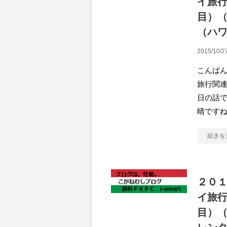
イ旅行
目）
（ハ
2015/10/2
こんばん
旅行関連
日の話で
晴ですね
続きを
２０
イ旅
目）