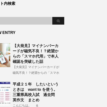
ト内検索
W ENTRY
【大発見】マイナンバーカ
ードが磁気不良！？絶望か
らの「スマホ代用」で本人
確認を突破した話
【大発見】マイナンバーカードが
磁気不良！？絶望からの「スマホ
平成２１年 したいという
ときは want to を使う。
三重県高校入試 過去問
英作文 まとめ
こんにちは。 &