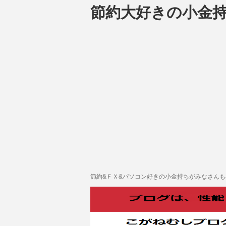
節約大好きの小金
節約&ＦＸ&パソコン好きの小金持ちがみなさん