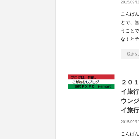
2015/09/1
こんば
とで、無
うこと
な！と
続きを
２０
イ旅行
ウン
イ旅
2015/09/1
こんばん