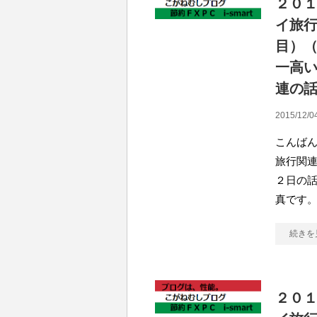
２０
イ旅行
目）
一高
連の
2015/12/0
こんばん
旅行関連
２日の話
真です。
続きを
２０