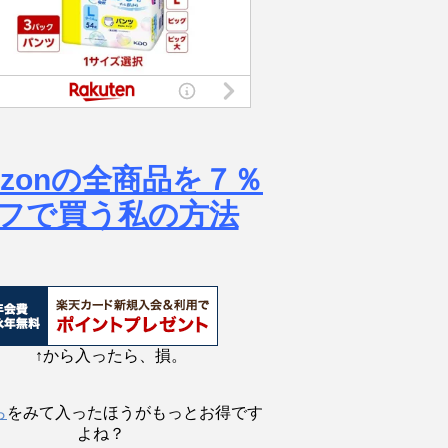
azonの全商品を７％
フで買う私の方法
↑から入ったら、損。
ら
をみて入ったほうがもっとお得です
よね？