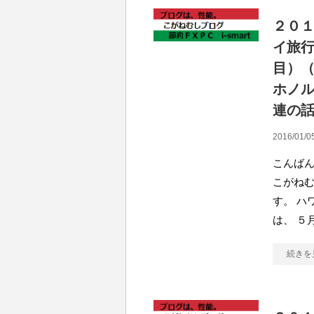
２０
イ旅行
目）
ホノ
連の
2016/01/0
こんばん
こがね
す。 ハ
は、 ５
続きを