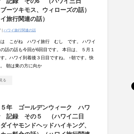
 記録 その6 （ハワイ三日
（ブーツキモス、ウィローズの話）
ワイ旅行関連の話）
7 |
ハワイ旅行関連の話
は こがね ハワイ旅行 むし です。 ハワイ
の話の話も今回が6回目です。 本日は、 ５月１
す。ハワイ到着後３日目ですね。 ↑朝です。快
。 朝は東の方に向か
見る
１５年 ゴールデンウィーク ハワ
行 記録 その５ （ハワイ二日
（ダイヤモンドヘッドハイキング、