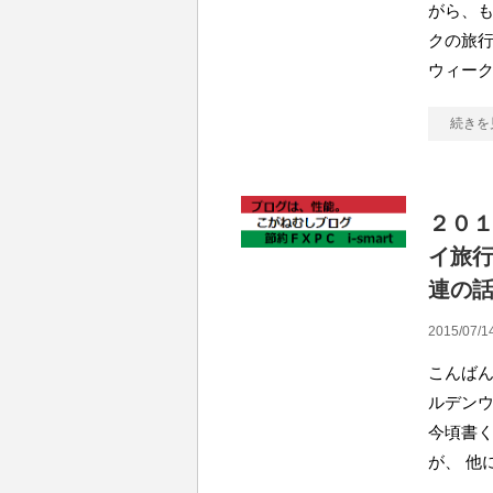
がら、も
クの旅行
ウィー
続きを
２０
イ旅
連の
2015/07/1
こんばん
ルデン
今頃書く
が、 他