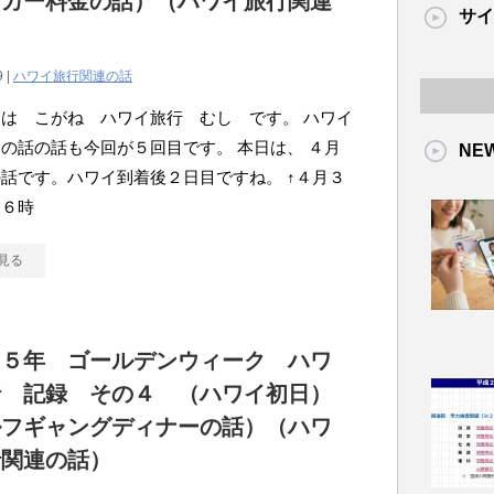
タカー料金の話）（ハワイ旅行関連
サイ
）
9 |
ハワイ旅行関連の話
は こがね ハワイ旅行 むし です。 ハワイ
の話の話も今回が５回目です。 本日は、 ４月
NE
話です。ハワイ到着後２日目ですね。 ↑４月３
朝６時
見る
１５年 ゴールデンウィーク ハワ
行 記録 その４ （ハワイ初日）
ルフギャングディナーの話）（ハワ
行関連の話）