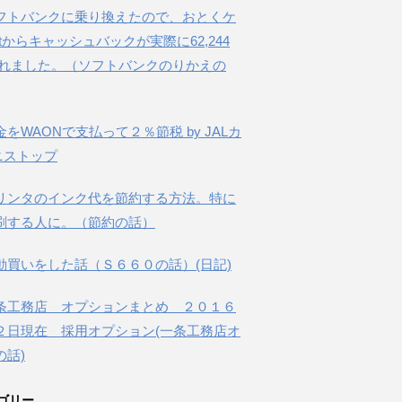
フトバンクに乗り換えたので、おとくケ
etからキャッシュバックが実際に62,244
されました。（ソフトバンクのりかえの
金をWAONで支払って２％節税 by JALカ
ニストップ
リンタのインク代を節約する方法。特に
刷する人に。（節約の話）
動買いをした話（Ｓ６６０の話）(日記)
条工務店 オプションまとめ ２０１６
２日現在 採用オプション(一条工務店オ
の話)
ゴリー