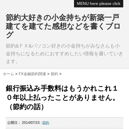
MENU here please click
節約大好きの小金持ちが新築一戸
建てを建てた感想などを書くブロ
グ
節約&ＦＸ&パソコン好きの小金持ちがみなさんも小
金持ちになるためにおすすめしたい情報を書いていき
ます。
ホーム
>
FX金融節約関連
>
節約
>
銀行振込み手数料はもうかれこれ１
０年以上払ったことがありません。
（節約の話）
公開日：
2014/07/15
:
節約