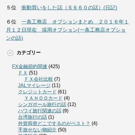
５位
衝動買いをした話（Ｓ６６０の話）(日記)
６位
一条工務店 オプションまとめ ２０１６年１
月１２日現在 採用オプション(一条工務店オプショ
ンの話)
カテゴリー
FX金融節約関連
(425)
ＦＸ
(51)
ＦＸ会社比較
(7)
JALマイレージ
(11)
クレジットカード
(61)
ＹＡＨＯＯカード
(4)
シンガポール旅行の話
(12)
ハワイ旅行関連の話
(9)
台湾旅行の話
(1)
外貨両替どこでするのがベスト？
(4)
手放せない物紹介
(50)