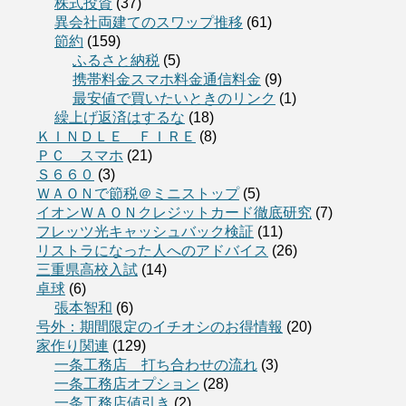
株式投資
(37)
異会社両建てのスワップ推移
(61)
節約
(159)
ふるさと納税
(5)
携帯料金スマホ料金通信料金
(9)
最安値で買いたいときのリンク
(1)
繰上げ返済はするな
(18)
ＫＩＮＤＬＥ ＦＩＲＥ
(8)
ＰＣ スマホ
(21)
Ｓ６６０
(3)
ＷＡＯＮで節税＠ミニストップ
(5)
イオンＷＡＯＮクレジットカード徹底研究
(7)
フレッツ光キャッシュバック検証
(11)
リストラになった人へのアドバイス
(26)
三重県高校入試
(14)
卓球
(6)
張本智和
(6)
号外：期間限定のイチオシのお得情報
(20)
家作り関連
(129)
一条工務店 打ち合わせの流れ
(3)
一条工務店オプション
(28)
一条工務店値引き
(2)