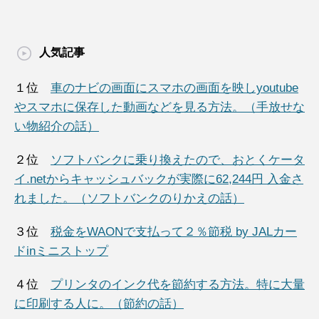
人気記事
１位
車のナビの画面にスマホの画面を映しyoutube
やスマホに保存した動画などを見る方法。（手放せな
い物紹介の話）
２位
ソフトバンクに乗り換えたので、おとくケータ
イ.netからキャッシュバックが実際に62,244円 入金さ
れました。（ソフトバンクのりかえの話）
３位
税金をWAONで支払って２％節税 by JALカー
ドinミニストップ
４位
プリンタのインク代を節約する方法。特に大量
に印刷する人に。（節約の話）