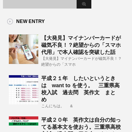
NEW ENTRY
【大発見】マイナンバーカードが
磁気不良！？絶望からの「スマホ
代用」で本人確認を突破した話
【大発見】マイナンバーカードが磁気不良！？
絶望からの「スマホ
平成２１年 したいというとき
は want to を使う。 三重県高
校入試 過去問 英作文 まと
め
こんにちは。 &
平成２０年 英作文は自分の知っ
てる基本文を使おう。三重県高校