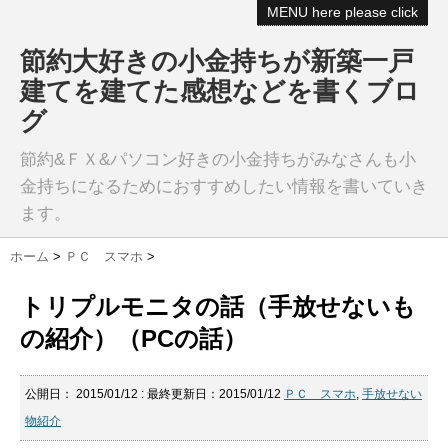
MENU here please click
節約大好きの小金持ちが新築一戸
建てを建てた感想などを書くブロ
グ
節約&ＦＸ&パソコン好きの小金持ちがみなさんも小
金持ちになるためにおすすめしたい情報を書いていき
ます。
ホーム
>
ＰＣ スマホ
>
トリプルモニタの話（手放せないも
の紹介）（PCの話）
公開日：
2015/01/12
: 最終更新日：2015/01/12
ＰＣ スマホ
,
手放せない
物紹介