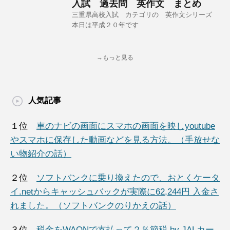
入試 過去問 英作文 まとめ
三重県高校入試 カテゴリの 英作文シリーズ
本日は平成２０年です
→もっと見る
人気記事
１位
車のナビの画面にスマホの画面を映しyoutube
やスマホに保存した動画などを見る方法。（手放せな
い物紹介の話）
２位
ソフトバンクに乗り換えたので、おとくケータ
イ.netからキャッシュバックが実際に62,244円 入金さ
れました。（ソフトバンクのりかえの話）
３位
税金をWAONで支払って２％節税 by JALカー