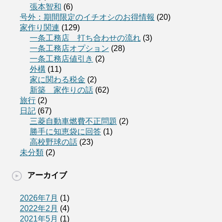
張本智和
(6)
号外：期間限定のイチオシのお得情報
(20)
家作り関連
(129)
一条工務店 打ち合わせの流れ
(3)
一条工務店オプション
(28)
一条工務店値引き
(2)
外構
(11)
家に関わる税金
(2)
新築 家作りの話
(62)
旅行
(2)
日記
(67)
三菱自動車燃費不正問題
(2)
勝手に知恵袋に回答
(1)
高校野球の話
(23)
未分類
(2)
アーカイブ
2026年7月
(1)
2022年2月
(4)
2021年5月
(1)