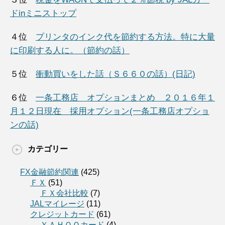
ドinミニストップ
４位
プリンタのインク代を節約する方法。特に大量
に印刷する人に。（節約の話）
５位
衝動買いをした話（Ｓ６６０の話）(日記)
６位
一条工務店 オプションまとめ ２０１６年１
月１２日現在 採用オプション(一条工務店オプショ
ンの話)
カテゴリー
FX金融節約関連
(425)
ＦＸ
(51)
ＦＸ会社比較
(7)
JALマイレージ
(11)
クレジットカード
(61)
ＹＡＨＯＯカード
(4)