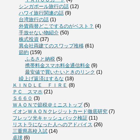
シンガポール旅行の話
(12)
ハワイ旅行関連の話
(9)
台湾旅行の話
(1)
外貨両替どこでするのがベスト？
(4)
手放せない物紹介
(50)
株式投資
(37)
異会社両建てのスワップ推移
(61)
節約
(159)
ふるさと納税
(5)
携帯料金スマホ料金通信料金
(9)
最安値で買いたいときのリンク
(1)
繰上げ返済はするな
(18)
ＫＩＮＤＬＥ ＦＩＲＥ
(8)
ＰＣ スマホ
(21)
Ｓ６６０
(3)
ＷＡＯＮで節税＠ミニストップ
(5)
イオンＷＡＯＮクレジットカード徹底研究
(7)
フレッツ光キャッシュバック検証
(11)
リストラになった人へのアドバイス
(26)
三重県高校入試
(14)
卓球
(6)