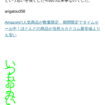
という思いを強くした今回の出来事なのでした。
arigatou358
Amazonの人気商品が数量限定、期間限定でタイムセ
ール中！ほとんどの商品が当然カカクコム最安値より
も安い
い
つ
も
お
よ
み
い