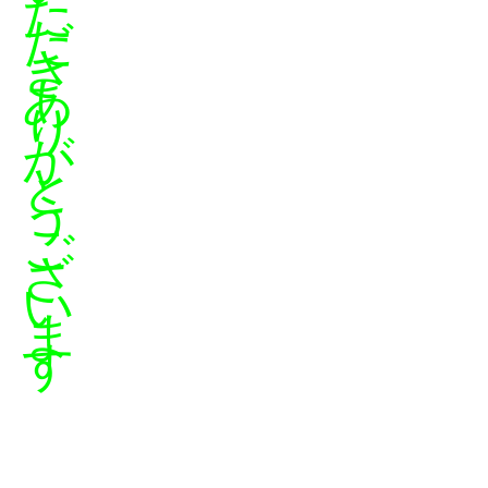
た
だ
き
あ
り
が
と
う
ご
ざ
い
ま
す