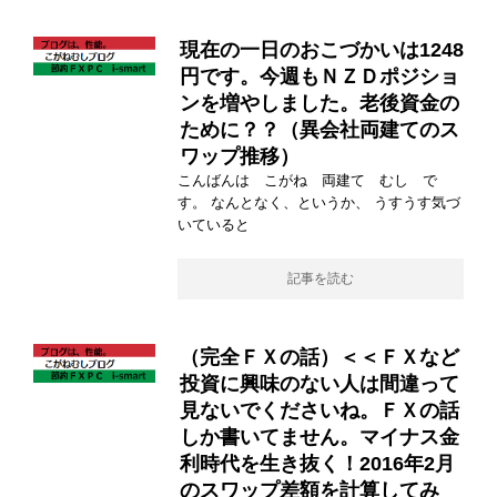
現在の一日のおこづかいは1248
円です。今週もＮＺＤポジショ
ンを増やしました。老後資金の
ために？？（異会社両建てのス
ワップ推移）
こんばんは こがね 両建て むし で
す。 なんとなく、というか、 うすうす気づ
いていると
記事を読む
（完全ＦＸの話）＜＜ＦＸなど
投資に興味のない人は間違って
見ないでくださいね。ＦＸの話
しか書いてません。マイナス金
利時代を生き抜く！2016年2月
のスワップ差額を計算してみ