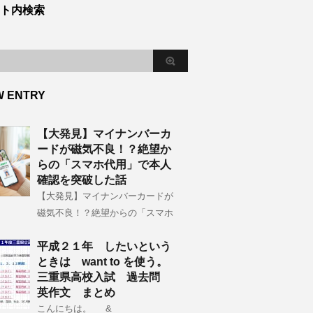
ト内検索
W ENTRY
【大発見】マイナンバーカ
ードが磁気不良！？絶望か
らの「スマホ代用」で本人
確認を突破した話
【大発見】マイナンバーカードが
磁気不良！？絶望からの「スマホ
平成２１年 したいという
ときは want to を使う。
三重県高校入試 過去問
英作文 まとめ
こんにちは。 &