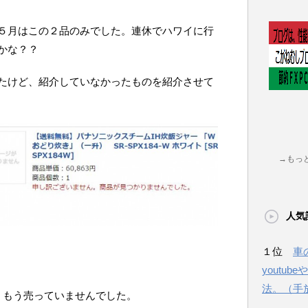
５月はこの２品のみでした。連休でハワイに行
かな？？
たけど、紹介していなかったものを紹介させて
→もっ
人気
１位
車
youtu
法。（手
、もう売っていませんでした。