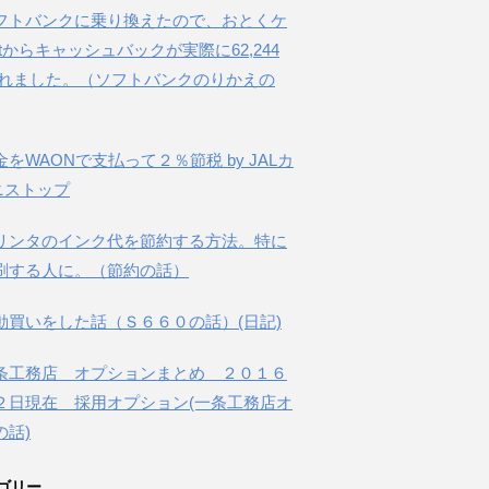
フトバンクに乗り換えたので、おとくケ
etからキャッシュバックが実際に62,244
されました。（ソフトバンクのりかえの
金をWAONで支払って２％節税 by JALカ
ニストップ
リンタのインク代を節約する方法。特に
刷する人に。（節約の話）
動買いをした話（Ｓ６６０の話）(日記)
条工務店 オプションまとめ ２０１６
２日現在 採用オプション(一条工務店オ
の話)
ゴリー