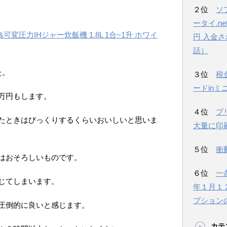
２位
ソ
ータイ.n
ム&可変圧力IHジャー炊飯機 1.8L 1合~1升 ホワイ
円 入金
話）
た。
３位
税
ードinミ
万円もします。
４位
プ
たときはびっくりするくらいおいしいと思いま
大量に印
５位
衝
はおそろしいものです。
６位
一
じてしまいます。
年１月１
プション
圧倒的に良いと感じます。
カテ