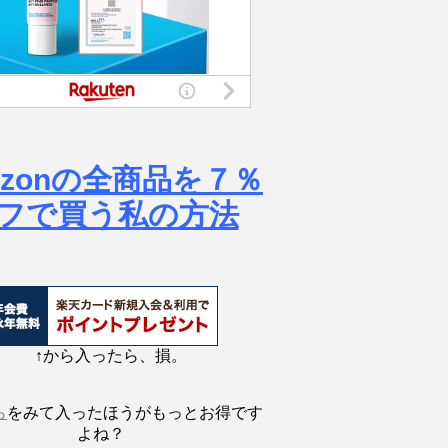
azonの全商品を７％
フで買う私の方法
↑から入ったら、損。
ら
をみて入ったほうがもっとお得です
よね？