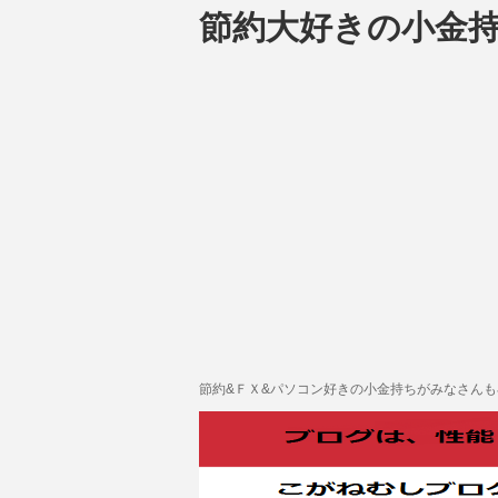
節約大好きの小金
節約&ＦＸ&パソコン好きの小金持ちがみなさん