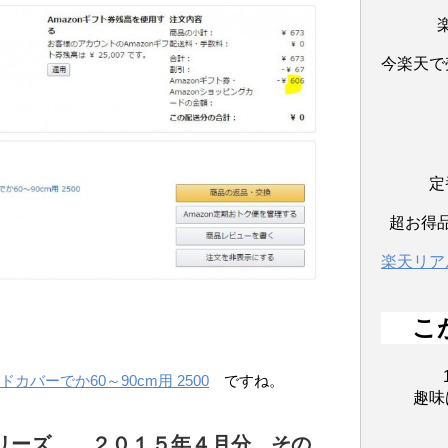
今楽天で
定
超お得
楽天リア
こ
バーでか60～90cm用 2500
ですね。
趣味
リーズ。 ２０１５年４月分 その