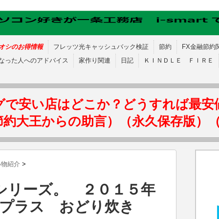
オシのお得情報
フレッツ光キャッシュバック検証
節約
FX金融節約
なった人へのアドバイス
家作り関連
日記
ＫＩＮＤＬＥ ＦＩＲＥ
グで安い店はどこか？どうすれば最安
節約大王からの助言）（永久保存版）
い物紹介
>
シリーズ。 ２０１５年
on プラス おどり炊き