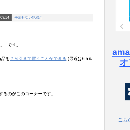
09/14
手放せない物紹介
し です。
am
商品を
７％引きで買うことができる
(最近は6.5％
オ
するのがこのコーナーです。
こち