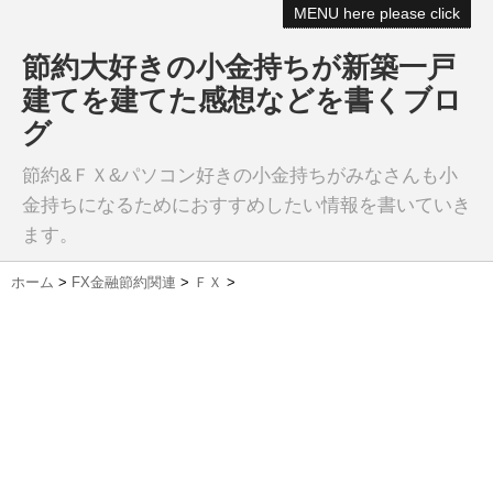
MENU here please click
節約大好きの小金持ちが新築一戸
建てを建てた感想などを書くブロ
グ
節約&ＦＸ&パソコン好きの小金持ちがみなさんも小
金持ちになるためにおすすめしたい情報を書いていき
ます。
ホーム
>
FX金融節約関連
>
ＦＸ
>