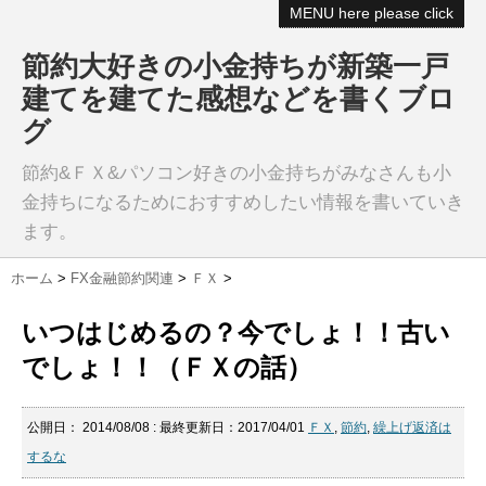
MENU here please click
節約大好きの小金持ちが新築一戸
建てを建てた感想などを書くブロ
グ
節約&ＦＸ&パソコン好きの小金持ちがみなさんも小
金持ちになるためにおすすめしたい情報を書いていき
ます。
ホーム
>
FX金融節約関連
>
ＦＸ
>
いつはじめるの？今でしょ！！古い
でしょ！！（ＦＸの話）
公開日：
2014/08/08
: 最終更新日：2017/04/01
ＦＸ
,
節約
,
繰上げ返済は
するな