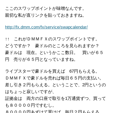
ここのスワップポイントが味噌なんです。
親切な私が直リンクを貼っておきますね。
http://fx.dmm.com/fx/service/swapcalendar/
↑↑ これがＤＭＭＦＸのスワップポイントです。
どうですか？ 豪ドルのところを見られますか？
豪ドルは 現在。というかここ数日。 買いが６５
円 売りが６５円となっていますね。
ライブスターで豪ドルを買えば 67円もらえる。
ＤＭＭＦＸで豪ドルを売れば毎日６５円の支払い。
差し引き２円もらえる。ということで、2円というの
はちょっと寂しいですが、
証拠金は 両方の口座で取引を1万通貨ずつ、買って
も８００００円ですむし。
８００００円あずけて置けば、毎日２円もらえる。