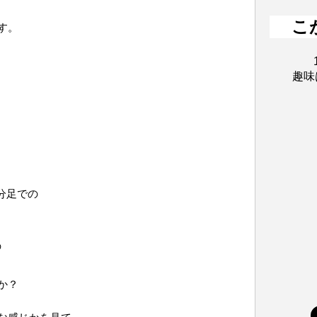
こ
す。
趣味
の分足での
の
か？