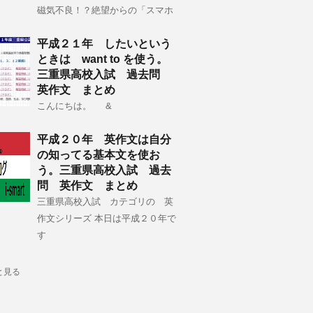
磁気不良！？絶望からの「スマホ
平成２１年 したいという
ときは want to を使う。
三重県高校入試 過去問
英作文 まとめ
こんにちは。 &
平成２０年 英作文は自分
の知ってる基本文を使お
う。三重県高校入試 過去
問 英作文 まとめ
三重県高校入試 カテゴリの 英
作文シリーズ 本日は平成２０年で
す
と見る