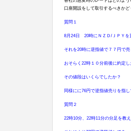
各社の急変時のレートはどのよう
口座開設をして取引するべきかど
質問１
8月24日 20時にＮＺＤ/ＪＰ
それを20時に逆指値で７７円で
おそらく22時１０分前後に約定
その値段はいくらでしたか？
同様にに76円で逆指値売りを指
質問２
22時10分、22時11分の分足を