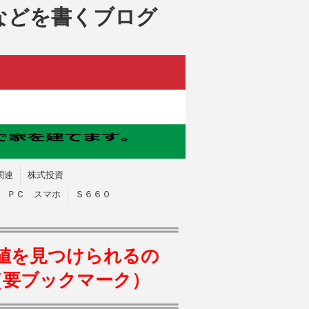
などを書くブログ
関連
株式投資
ＰＣ スマホ
Ｓ６６０
値を見つけられるの
（要ブックマーク）