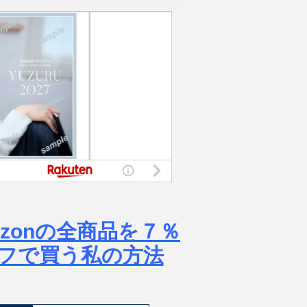
azonの全商品を７％
フで買う私の方法