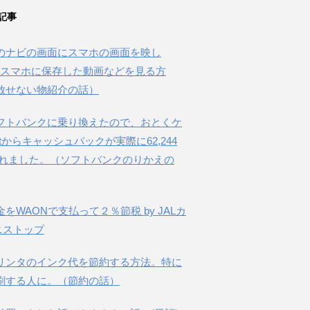
記事
のナビの画面にスマホの画面を映し
beやスマホに保存した動画などを見る方
放せない物紹介の話）
フトバンクに乗り換えたので、おとくケ
etからキャッシュバックが実際に62,244
されました。（ソフトバンクのりかえの
金をWAONで支払って２％節税 by JALカ
ニストップ
リンタのインク代を節約する方法。特に
刷する人に。（節約の話）