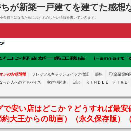
持ちが新築一戸建てを建てた感想
も小金持ちになるためにおすすめしたい情報を書いていきます。
オシのお得情報
フレッツ光キャッシュバック検証
節約
FX金融節約
なった人へのアドバイス
家作り関連
日記
ＫＩＮＤＬＥ ＦＩＲＥ
グで安い店はどこか？どうすれば最安
節約大王からの助言）（永久保存版）