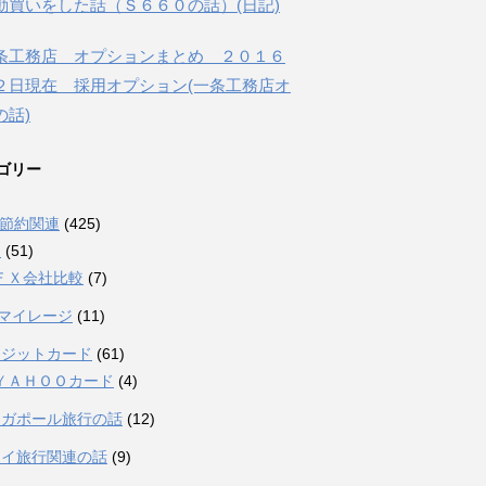
動買いをした話（Ｓ６６０の話）(日記)
条工務店 オプションまとめ ２０１６
２日現在 採用オプション(一条工務店オ
の話)
ゴリー
融節約関連
(425)
Ｘ
(51)
ＦＸ会社比較
(7)
Lマイレージ
(11)
レジットカード
(61)
ＹＡＨＯＯカード
(4)
ンガポール旅行の話
(12)
ワイ旅行関連の話
(9)