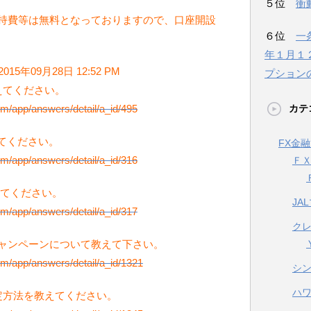
５位
衝
持費等は無料となっておりますので、口座開設
６位
一
年１月１
年09月28日 12:52 PM
プション
えてください。
com/app/answers/detail/a_id/495
カテ
えてください。
FX金
com/app/answers/detail/a_id/316
Ｆ
えてください。
JA
com/app/answers/detail/a_id/317
ク
キャンペーンについて教えて下さい。
com/app/answers/detail/a_id/1321
シ
ハ
定方法を教えてください。