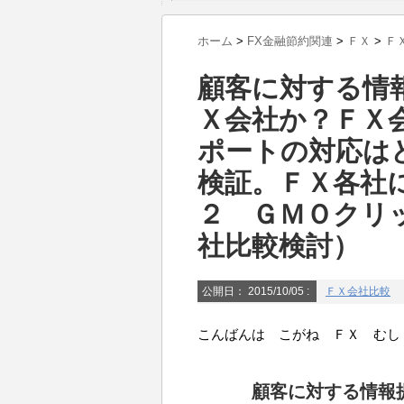
ホーム
>
FX金融節約関連
>
ＦＸ
>
Ｆ
顧客に対する情
Ｘ会社か？ＦＸ
ポートの対応は
検証。ＦＸ各社
２ ＧＭＯクリ
社比較検討）
公開日：
2015/10/05
:
ＦＸ会社比較
こんばんは こがね ＦＸ むし
顧客に対する情報