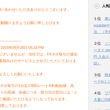
人気
問い合わせいただきありがとうございます。
１位
車
愛顧賜りますようお願い申し上げます。
youtu
法。（手
——————
２位
ソ
15年09月28日 05:33 PM
ータイ.n
ございませんが、当社では、FXネオ取引の過去
円 入金
客様向けのサービスとさせていただいておりま
話）
よろしくお願いいたします。
３位
税
ードinミ
ネオ取引の1分足のBIDレート4本値(始値 高
レートの高値、安値につき、取引日の翌日には「ヒ
４位
プ
ご確認いただけるようになっております。
大量に印
用意しております。