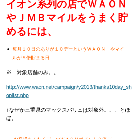
イオン系列の店でＷＡＯＮ
やＪＭＢマイルをうまく貯
めるには、
毎月１０日のありが１０デーというＷＡＯＮ やマイ
ルが５倍貯まる日
※ 対象店舗のみ。。
http://www.waon.net/campaign/y2013/thanks10day_sh
oplist.php
↑なぜか三重県のマックスバリュは対象外。。。とほ
ほ。