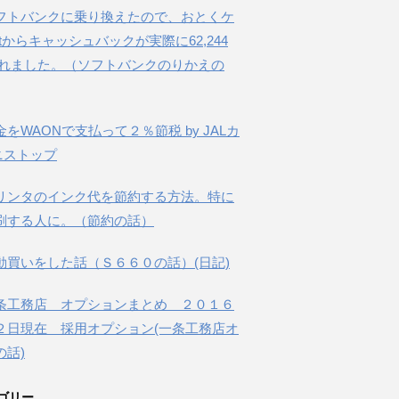
フトバンクに乗り換えたので、おとくケ
etからキャッシュバックが実際に62,244
されました。（ソフトバンクのりかえの
金をWAONで支払って２％節税 by JALカ
ニストップ
リンタのインク代を節約する方法。特に
刷する人に。（節約の話）
動買いをした話（Ｓ６６０の話）(日記)
条工務店 オプションまとめ ２０１６
２日現在 採用オプション(一条工務店オ
の話)
ゴリー