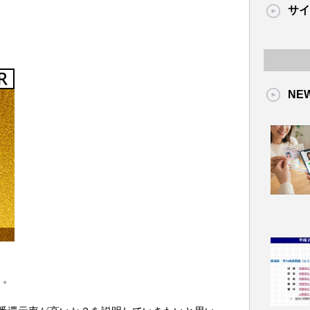
サイ
NE
。。