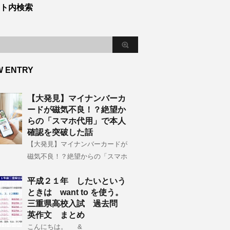
ト内検索
W ENTRY
【大発見】マイナンバーカ
ードが磁気不良！？絶望か
らの「スマホ代用」で本人
確認を突破した話
【大発見】マイナンバーカードが
磁気不良！？絶望からの「スマホ
平成２１年 したいという
ときは want to を使う。
三重県高校入試 過去問
英作文 まとめ
こんにちは。 &