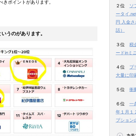
べきポイントがあります。
２位
ソ
ータイ.n
円 入金
話）
というのがあります。
３位
税
ードinミ
４位
プ
大量に印
５位
衝
６位
一
年１月１
プション
カテ