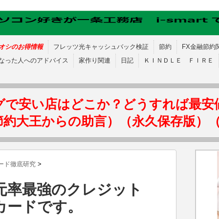
オシのお得情報
フレッツ光キャッシュバック検証
節約
FX金融節約
なった人へのアドバイス
家作り関連
日記
ＫＩＮＤＬＥ ＦＩＲＥ
グで安い店はどこか？どうすれば最安
節約大王からの助言）（永久保存版）
ード徹底研究
>
元率最強のクレジット
カードです。