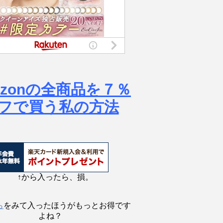
azonの全商品を７％
フで買う私の方法
↑から入ったら、損。
ら
をみて入ったほうがもっとお得です
よね？