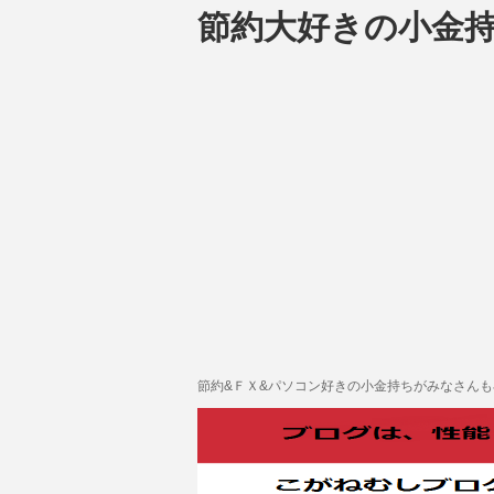
節約大好きの小金
節約&ＦＸ&パソコン好きの小金持ちがみなさん