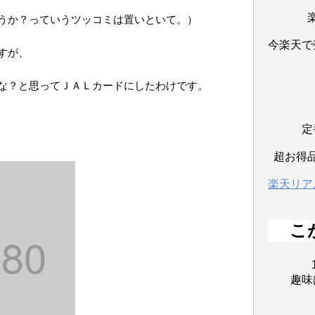
うか？っていうツッコミは置いといて。）
今楽天で
すが、
な？と思ってＪＡＬカードにしたわけです。
定
超お得
楽天リア
こ
趣味