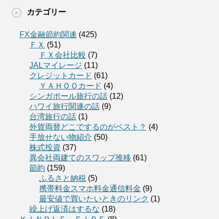
カテゴリー
FX金融節約関連
(425)
ＦＸ
(51)
ＦＸ会社比較
(7)
JALマイレージ
(11)
クレジットカード
(61)
ＹＡＨＯＯカード
(4)
シンガポール旅行の話
(12)
ハワイ旅行関連の話
(9)
台湾旅行の話
(1)
外貨両替どこでするのがベスト？
(4)
手放せない物紹介
(50)
株式投資
(37)
異会社両建てのスワップ推移
(61)
節約
(159)
ふるさと納税
(5)
携帯料金スマホ料金通信料金
(9)
最安値で買いたいときのリンク
(1)
繰上げ返済はするな
(18)