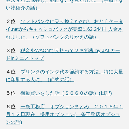
やスマホに保存した動画などを見る方法。（手放せな
い物紹介の話）
２位
ソフトバンクに乗り換えたので、おとくケータ
イ.netからキャッシュバックが実際に62,244円 入金さ
れました。（ソフトバンクのりかえの話）
３位
税金をWAONで支払って２％節税 by JALカー
ドinミニストップ
４位
プリンタのインク代を節約する方法。特に大量
に印刷する人に。（節約の話）
５位
衝動買いをした話（Ｓ６６０の話）(日記)
６位
一条工務店 オプションまとめ ２０１６年１
月１２日現在 採用オプション(一条工務店オプショ
ンの話)