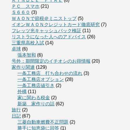
ＫＩＮＤＬＥ ＦＩＲＥ
(8)
ＰＣ スマホ
(21)
Ｓ６６０
(3)
ＷＡＯＮで節税＠ミニストップ
(5)
イオンＷＡＯＮクレジットカード徹底研究
(7)
フレッツ光キャッシュバック検証
(11)
リストラになった人へのアドバイス
(26)
三重県高校入試
(14)
卓球
(6)
張本智和
(6)
号外：期間限定のイチオシのお得情報
(20)
家作り関連
(129)
一条工務店 打ち合わせの流れ
(3)
一条工務店オプション
(28)
一条工務店値引き
(2)
外構
(11)
家に関わる税金
(2)
新築 家作りの話
(62)
旅行
(2)
日記
(67)
三菱自動車燃費不正問題
(2)
勝手に知恵袋に回答
(1)