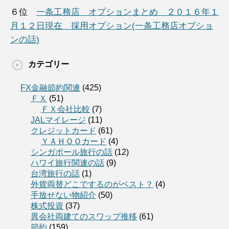
６位
一条工務店 オプションまとめ ２０１６年１
月１２日現在 採用オプション(一条工務店オプショ
ンの話)
カテゴリー
FX金融節約関連
(425)
ＦＸ
(51)
ＦＸ会社比較
(7)
JALマイレージ
(11)
クレジットカード
(61)
ＹＡＨＯＯカード
(4)
シンガポール旅行の話
(12)
ハワイ旅行関連の話
(9)
台湾旅行の話
(1)
外貨両替どこでするのがベスト？
(4)
手放せない物紹介
(50)
株式投資
(37)
異会社両建てのスワップ推移
(61)
節約
(159)