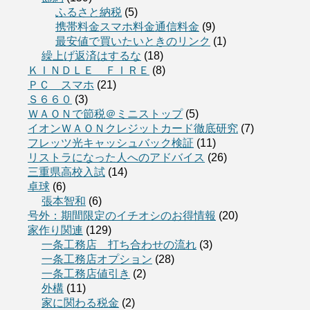
ふるさと納税
(5)
携帯料金スマホ料金通信料金
(9)
最安値で買いたいときのリンク
(1)
繰上げ返済はするな
(18)
ＫＩＮＤＬＥ ＦＩＲＥ
(8)
ＰＣ スマホ
(21)
Ｓ６６０
(3)
ＷＡＯＮで節税＠ミニストップ
(5)
イオンＷＡＯＮクレジットカード徹底研究
(7)
フレッツ光キャッシュバック検証
(11)
リストラになった人へのアドバイス
(26)
三重県高校入試
(14)
卓球
(6)
張本智和
(6)
号外：期間限定のイチオシのお得情報
(20)
家作り関連
(129)
一条工務店 打ち合わせの流れ
(3)
一条工務店オプション
(28)
一条工務店値引き
(2)
外構
(11)
家に関わる税金
(2)