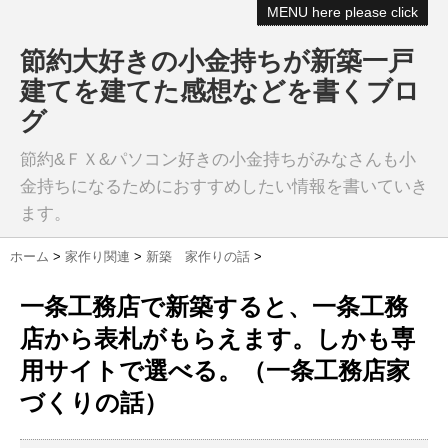
MENU here please click
節約大好きの小金持ちが新築一戸
建てを建てた感想などを書くブロ
グ
節約&ＦＸ&パソコン好きの小金持ちがみなさんも小
金持ちになるためにおすすめしたい情報を書いていき
ます。
ホーム
>
家作り関連
>
新築 家作りの話
>
一条工務店で新築すると、一条工務
店から表札がもらえます。しかも専
用サイトで選べる。（一条工務店家
づくりの話）