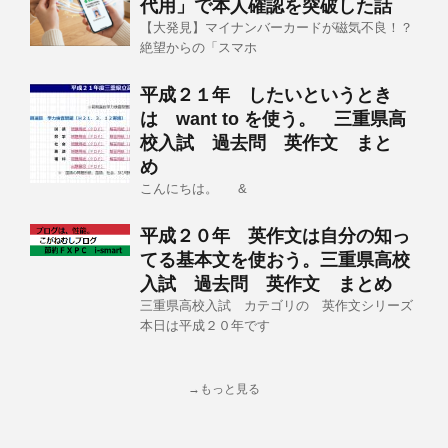
代用」で本人確認を突破した話
【大発見】マイナンバーカードが磁気不良！？
絶望からの「スマホ
平成２１年 したいというとき
は want to を使う。 三重県高
校入試 過去問 英作文 まと
め
こんにちは。 &
平成２０年 英作文は自分の知っ
てる基本文を使おう。三重県高校
入試 過去問 英作文 まとめ
三重県高校入試 カテゴリの 英作文シリーズ
本日は平成２０年です
→もっと見る