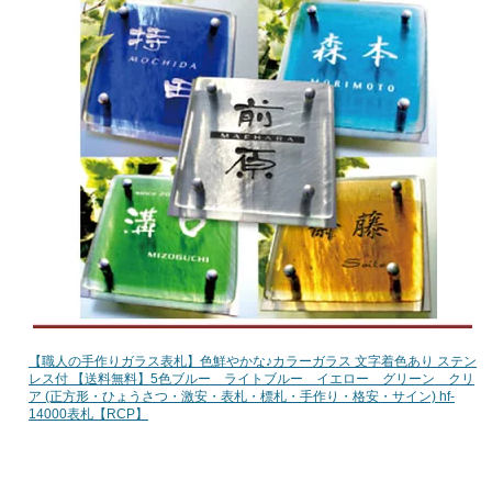
【職人の手作りガラス表札】色鮮やかな♪カラーガラス 文字着色あり ステン
レス付 【送料無料】5色ブルー ライトブルー イエロー グリーン クリ
ア (正方形・ひょうさつ・激安・表札・標札・手作り・格安・サイン) hf-
14000表札【RCP】