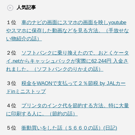
人気記事
１位
車のナビの画面にスマホの画面を映しyoutube
やスマホに保存した動画などを見る方法。（手放せな
い物紹介の話）
２位
ソフトバンクに乗り換えたので、おとくケータ
イ.netからキャッシュバックが実際に62,244円 入金さ
れました。（ソフトバンクのりかえの話）
３位
税金をWAONで支払って２％節税 by JALカー
ドinミニストップ
４位
プリンタのインク代を節約する方法。特に大量
に印刷する人に。（節約の話）
５位
衝動買いをした話（Ｓ６６０の話）(日記)