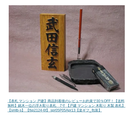
【表札 マンション 戸建】商品到着後のレビューお約束で30％OFF！【送料
無料】銘木一位の浮き彫り表札 7寸 【戸建 マンション 木彫り 木製 表札】
【smtb-s】 【fsp2124-6f】 spr05P05Apr13【楽ギフ_包装】