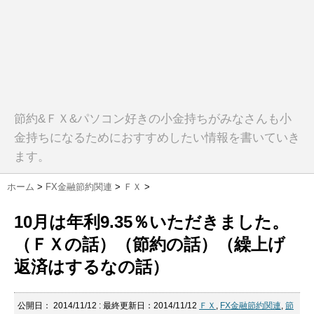
節約&ＦＸ&パソコン好きの小金持ちがみなさんも小
金持ちになるためにおすすめしたい情報を書いていき
ます。
ホーム
>
FX金融節約関連
>
ＦＸ
>
10月は年利9.35％いただきました。
（ＦＸの話）（節約の話）（繰上げ
返済はするなの話）
公開日：
2014/11/12
: 最終更新日：2014/11/12
ＦＸ
,
FX金融節約関連
,
節