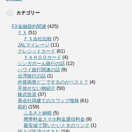
カテゴリー
FX金融節約関連
(425)
ＦＸ
(51)
ＦＸ会社比較
(7)
JALマイレージ
(11)
クレジットカード
(61)
ＹＡＨＯＯカード
(4)
シンガポール旅行の話
(12)
ハワイ旅行関連の話
(9)
台湾旅行の話
(1)
外貨両替どこでするのがベスト？
(4)
手放せない物紹介
(50)
株式投資
(37)
異会社両建てのスワップ推移
(61)
節約
(159)
ふるさと納税
(5)
携帯料金スマホ料金通信料金
(9)
最安値で買いたいときのリンク
(1)
繰上げ返済はするな
(18)