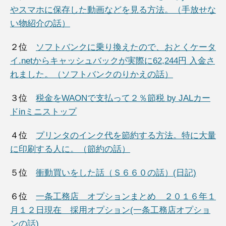
やスマホに保存した動画などを見る方法。（手放せな
い物紹介の話）
２位
ソフトバンクに乗り換えたので、おとくケータ
イ.netからキャッシュバックが実際に62,244円 入金さ
れました。（ソフトバンクのりかえの話）
３位
税金をWAONで支払って２％節税 by JALカー
ドinミニストップ
４位
プリンタのインク代を節約する方法。特に大量
に印刷する人に。（節約の話）
５位
衝動買いをした話（Ｓ６６０の話）(日記)
６位
一条工務店 オプションまとめ ２０１６年１
月１２日現在 採用オプション(一条工務店オプショ
ンの話)