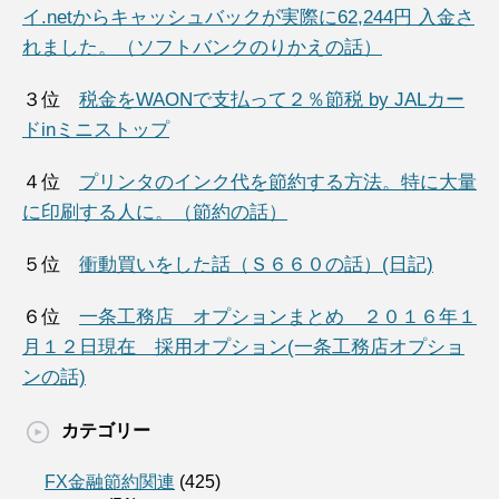
イ.netからキャッシュバックが実際に62,244円 入金さ
れました。（ソフトバンクのりかえの話）
３位
税金をWAONで支払って２％節税 by JALカー
ドinミニストップ
４位
プリンタのインク代を節約する方法。特に大量
に印刷する人に。（節約の話）
５位
衝動買いをした話（Ｓ６６０の話）(日記)
６位
一条工務店 オプションまとめ ２０１６年１
月１２日現在 採用オプション(一条工務店オプショ
ンの話)
カテゴリー
FX金融節約関連
(425)