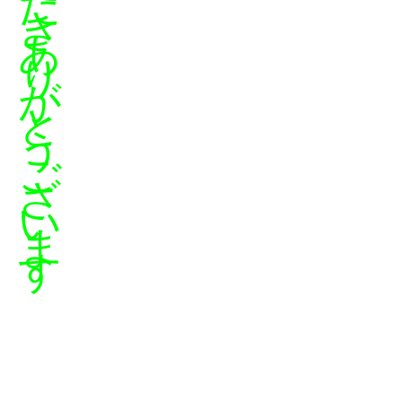
だ
き
あ
り
が
と
う
ご
ざ
い
ま
す