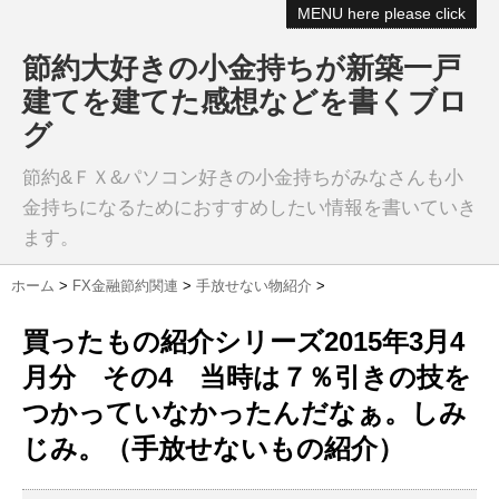
MENU here please click
節約大好きの小金持ちが新築一戸
建てを建てた感想などを書くブロ
グ
節約&ＦＸ&パソコン好きの小金持ちがみなさんも小
金持ちになるためにおすすめしたい情報を書いていき
ます。
ホーム
>
FX金融節約関連
>
手放せない物紹介
>
買ったもの紹介シリーズ2015年3月4
月分 その4 当時は７％引きの技を
つかっていなかったんだなぁ。しみ
じみ。（手放せないもの紹介）