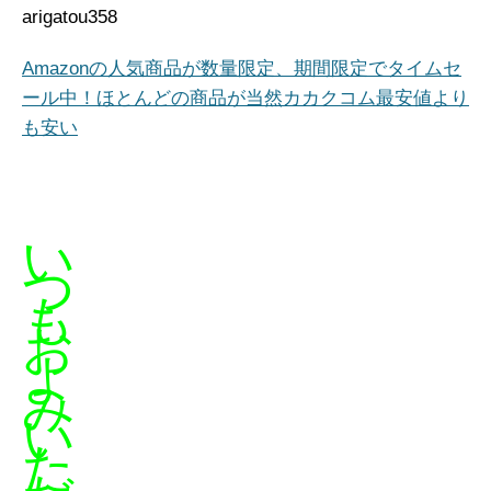
arigatou358
Amazonの人気商品が数量限定、期間限定でタイムセ
ール中！ほとんどの商品が当然カカクコム最安値より
も安い
い
つ
も
お
よ
み
い
た