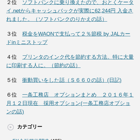
２位
ソフトバンクに乗り換えたので、おとくケータ
イ.netからキャッシュバックが実際に62,244円 入金さ
れました。（ソフトバンクのりかえの話）
３位
税金をWAONで支払って２％節税 by JALカー
ドinミニストップ
４位
プリンタのインク代を節約する方法。特に大量
に印刷する人に。（節約の話）
５位
衝動買いをした話（Ｓ６６０の話）(日記)
６位
一条工務店 オプションまとめ ２０１６年１
月１２日現在 採用オプション(一条工務店オプショ
ンの話)
カテゴリー