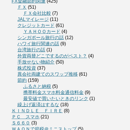
FX金融節約関連
(425)
ＦＸ
(51)
ＦＸ会社比較
(7)
JALマイレージ
(11)
クレジットカード
(61)
ＹＡＨＯＯカード
(4)
シンガポール旅行の話
(12)
ハワイ旅行関連の話
(9)
台湾旅行の話
(1)
外貨両替どこでするのがベスト？
(4)
手放せない物紹介
(50)
株式投資
(37)
異会社両建てのスワップ推移
(61)
節約
(159)
ふるさと納税
(5)
携帯料金スマホ料金通信料金
(9)
最安値で買いたいときのリンク
(1)
繰上げ返済はするな
(18)
ＫＩＮＤＬＥ ＦＩＲＥ
(8)
ＰＣ スマホ
(21)
Ｓ６６０
(3)
ＷＡＯＮで節税＠ミニストップ
(5)