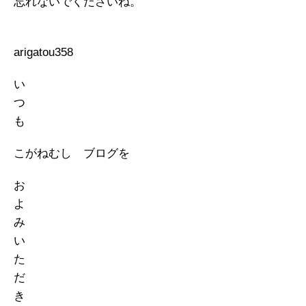
忘れないでくださいね。
arigatou358
い
つ
も
こがねむし ブログを
お
よ
み
い
た
だ
き