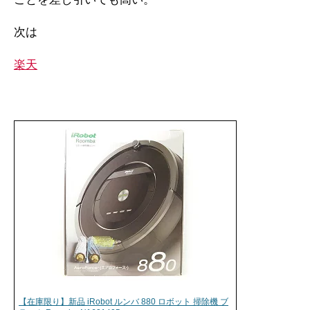
次は
楽天
【在庫限り】新品 iRobot ルンバ 880 ロボット 掃除機 ブ