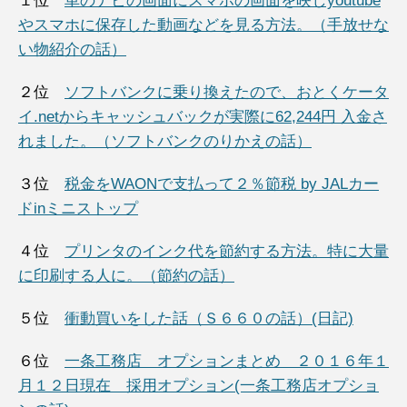
１位
車のナビの画面にスマホの画面を映しyoutube
やスマホに保存した動画などを見る方法。（手放せな
い物紹介の話）
２位
ソフトバンクに乗り換えたので、おとくケータ
イ.netからキャッシュバックが実際に62,244円 入金さ
れました。（ソフトバンクのりかえの話）
３位
税金をWAONで支払って２％節税 by JALカー
ドinミニストップ
４位
プリンタのインク代を節約する方法。特に大量
に印刷する人に。（節約の話）
５位
衝動買いをした話（Ｓ６６０の話）(日記)
６位
一条工務店 オプションまとめ ２０１６年１
月１２日現在 採用オプション(一条工務店オプショ