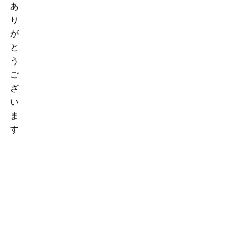
あ
り
が
と
う
ご
ざ
い
ま
す