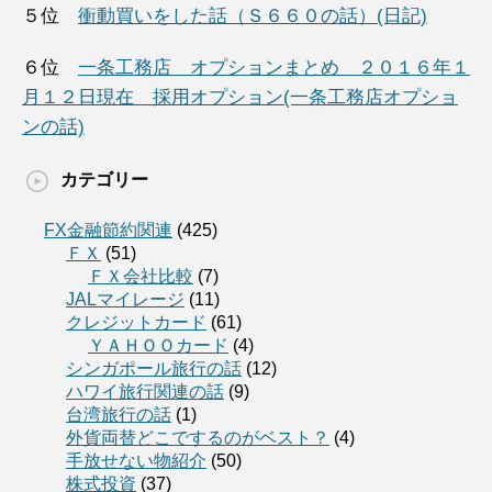
５位
衝動買いをした話（Ｓ６６０の話）(日記)
６位
一条工務店 オプションまとめ ２０１６年１
月１２日現在 採用オプション(一条工務店オプショ
ンの話)
カテゴリー
FX金融節約関連
(425)
ＦＸ
(51)
ＦＸ会社比較
(7)
JALマイレージ
(11)
クレジットカード
(61)
ＹＡＨＯＯカード
(4)
シンガポール旅行の話
(12)
ハワイ旅行関連の話
(9)
台湾旅行の話
(1)
外貨両替どこでするのがベスト？
(4)
手放せない物紹介
(50)
株式投資
(37)