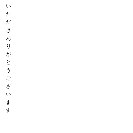
い
た
だ
き
あ
り
が
と
う
ご
ざ
い
ま
す