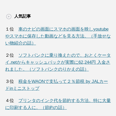
人気記事
１位
車のナビの画面にスマホの画面を映しyoutube
やスマホに保存した動画などを見る方法。（手放せな
い物紹介の話）
２位
ソフトバンクに乗り換えたので、おとくケータ
イ.netからキャッシュバックが実際に62,244円 入金さ
れました。（ソフトバンクのりかえの話）
３位
税金をWAONで支払って２％節税 by JALカー
ドinミニストップ
４位
プリンタのインク代を節約する方法。特に大量
に印刷する人に。（節約の話）