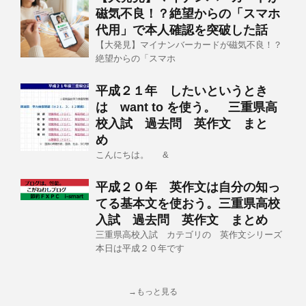
磁気不良！？絶望からの「スマホ
代用」で本人確認を突破した話
【大発見】マイナンバーカードが磁気不良！？
絶望からの「スマホ
平成２１年 したいというとき
は want to を使う。 三重県高
校入試 過去問 英作文 まと
め
こんにちは。 &
平成２０年 英作文は自分の知っ
てる基本文を使おう。三重県高校
入試 過去問 英作文 まとめ
三重県高校入試 カテゴリの 英作文シリーズ
本日は平成２０年です
→もっと見る