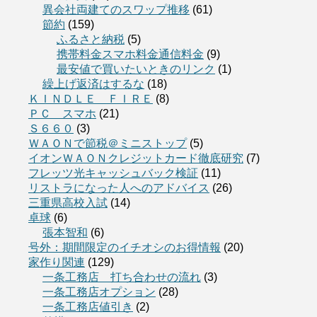
異会社両建てのスワップ推移
(61)
節約
(159)
ふるさと納税
(5)
携帯料金スマホ料金通信料金
(9)
最安値で買いたいときのリンク
(1)
繰上げ返済はするな
(18)
ＫＩＮＤＬＥ ＦＩＲＥ
(8)
ＰＣ スマホ
(21)
Ｓ６６０
(3)
ＷＡＯＮで節税＠ミニストップ
(5)
イオンＷＡＯＮクレジットカード徹底研究
(7)
フレッツ光キャッシュバック検証
(11)
リストラになった人へのアドバイス
(26)
三重県高校入試
(14)
卓球
(6)
張本智和
(6)
号外：期間限定のイチオシのお得情報
(20)
家作り関連
(129)
一条工務店 打ち合わせの流れ
(3)
一条工務店オプション
(28)
一条工務店値引き
(2)