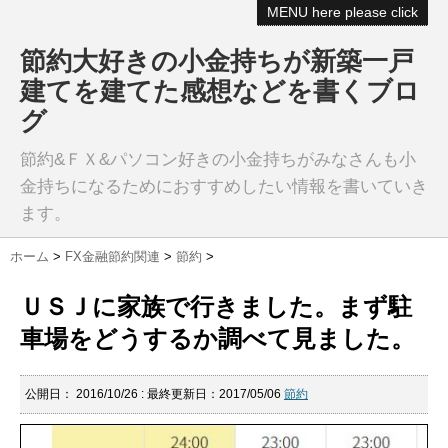
MENU here please click
節約大好きの小金持ちが新築一戸
建てを建てた感想などを書くブロ
グ
節約&ＦＸ&パソコン好きの小金持ちがみなさんも小
金持ちになるためにおすすめしたい情報を書いていき
ます。
ホーム
>
FX金融節約関連
>
節約
>
ＵＳＪに家族で行きました。まず駐
車場をどうするか調べて見ました。
公開日：
2016/10/26
: 最終更新日：2017/05/06
節約