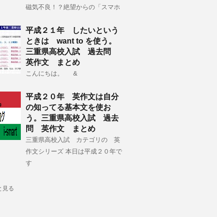
磁気不良！？絶望からの「スマホ
平成２１年 したいという
ときは want to を使う。
三重県高校入試 過去問
英作文 まとめ
こんにちは。 &
平成２０年 英作文は自分
の知ってる基本文を使お
う。三重県高校入試 過去
問 英作文 まとめ
三重県高校入試 カテゴリの 英
作文シリーズ 本日は平成２０年で
す
と見る