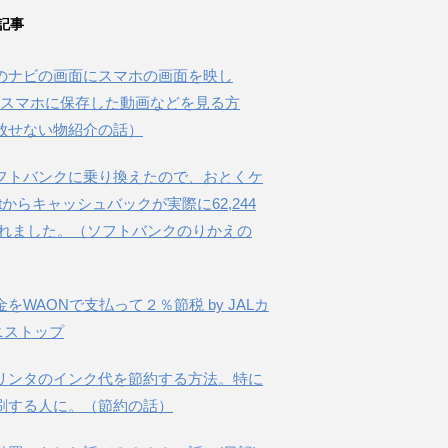
記事
のナビの画面にスマホの画面を映し
beやスマホに保存した動画などを見る方
放せない物紹介の話）
フトバンクに乗り換えたので、おとくケ
etからキャッシュバックが実際に62,244
されました。（ソフトバンクのりかえの
金をWAONで支払って２％節税 by JALカ
ニストップ
リンタのインク代を節約する方法。特に
刷する人に。（節約の話）