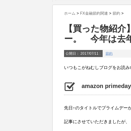
ホーム
>
FX金融節約関連
>
節約
>
【買った物紹介】
ー。 今年は去
公開日：
2017/07/11
:
節約
いつもこがねむしブログをお読み
amazon prim
先日↑のタイトルでプライムデー
記事にさせていただきましたが、