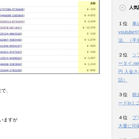
人気
１位
車
youtu
法。（手
２位
ソ
ータイ.n
円 入金
話）
在で、
３位
税
ードinミ
４位
プ
いますが
大量に印
、