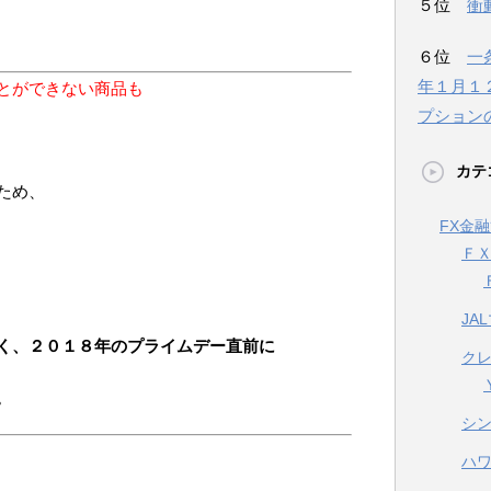
５位
衝
６位
一
年１月１
とができない商品も
プション
カテ
ため、
FX金
Ｆ
JA
く、２０１８年のプライムデー直前に
ク
。
シ
ハ