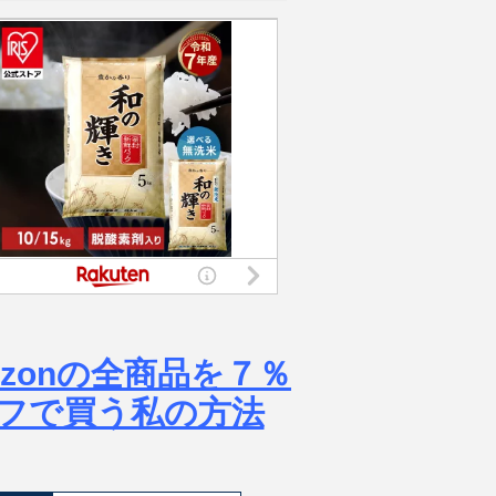
azonの全商品を７％
フで買う私の方法