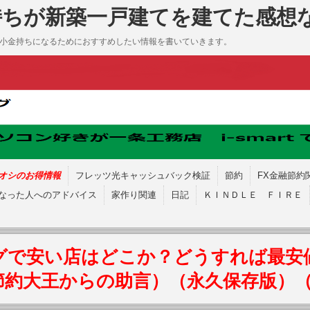
持ちが新築一戸建てを建てた感想
も小金持ちになるためにおすすめしたい情報を書いていきます。
オシのお得情報
フレッツ光キャッシュバック検証
節約
FX金融節約
なった人へのアドバイス
家作り関連
日記
ＫＩＮＤＬＥ ＦＩＲＥ
グで安い店はどこか？どうすれば最安
節約大王からの助言）（永久保存版）