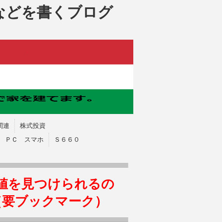
などを書くブログ
関連
株式投資
ＰＣ スマホ
Ｓ６６０
値を見つけられるの
（要ブックマーク）