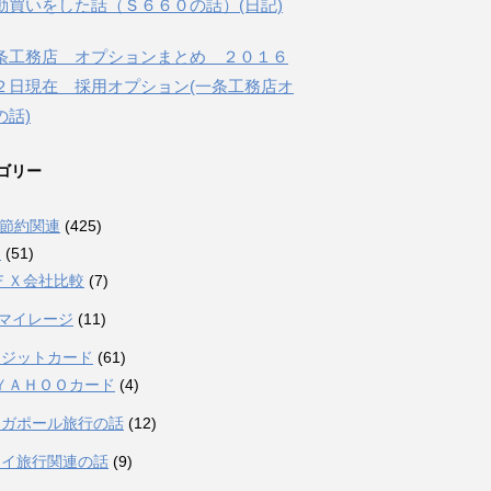
動買いをした話（Ｓ６６０の話）(日記)
条工務店 オプションまとめ ２０１６
２日現在 採用オプション(一条工務店オ
の話)
ゴリー
融節約関連
(425)
Ｘ
(51)
ＦＸ会社比較
(7)
Lマイレージ
(11)
レジットカード
(61)
ＹＡＨＯＯカード
(4)
ンガポール旅行の話
(12)
ワイ旅行関連の話
(9)