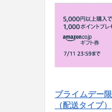
プライムデー限
（配送タイプ）