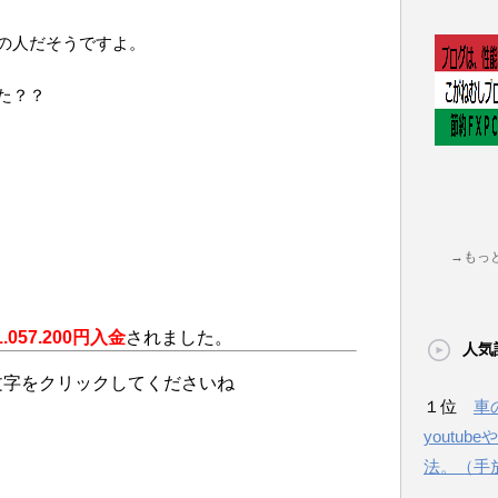
の人だそうですよ。
た？？
→もっ
.057.200円入金
されました。
人気
文字をクリックしてくださいね
１位
車
youtu
法。（手