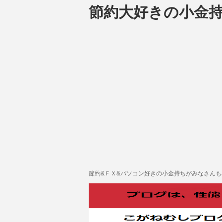
節約大好きの小金
節約&ＦＸ&パソコン好きの小金持ちがみなさん