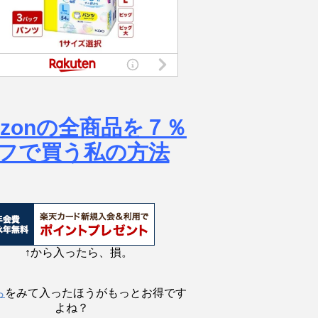
azonの全商品を７％
フで買う私の方法
↑から入ったら、損。
ら
をみて入ったほうがもっとお得です
よね？