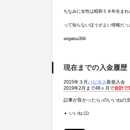
ちなみに女性は昭和５８年生まれ
って知らないほうがよい情報だっ
arigatou358
現在までの入金履歴
2015年３月
ハピタス
新規入会
2019年2月まで48ヶ月で
合計で1
記事が良かったら↓のいいねの
いいね
(
1
)