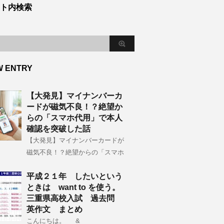
ト内検索
W ENTRY
【大発見】マイナンバーカ
ードが磁気不良！？絶望か
らの「スマホ代用」で本人
確認を突破した話
【大発見】マイナンバーカードが
磁気不良！？絶望からの「スマホ
平成２１年 したいという
ときは want to を使う。
三重県高校入試 過去問
英作文 まとめ
こんにちは。 &