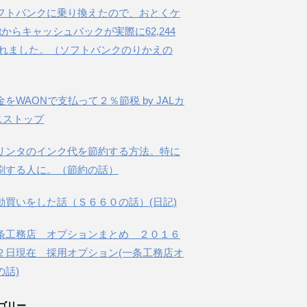
フトバンクに乗り換えたので、おとくケ
etからキャッシュバックが実際に62,244
されました。（ソフトバンクのりかえの
金をWAONで支払って２％節税 by JALカ
ニストップ
リンタのインク代を節約する方法。特に
刷する人に。（節約の話）
動買いをした話（Ｓ６６０の話）(日記)
条工務店 オプションまとめ ２０１６
２日現在 採用オプション(一条工務店オ
の話)
ゴリー