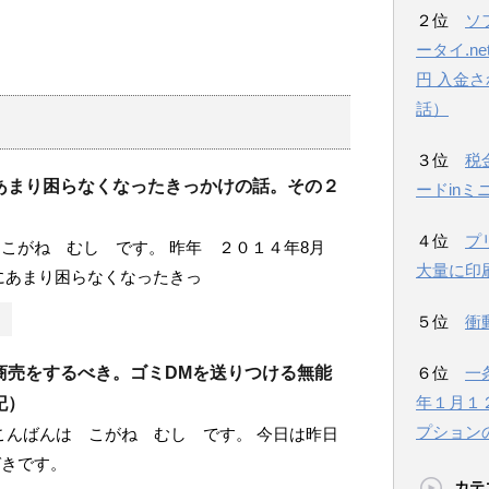
２位
ソ
ータイ.n
円 入金
話）
３位
税
あまり困らなくなったきっかけの話。その２
ードinミ
４位
プ
こがね むし です。 昨年 ２０１４年8月
大量に印
にあまり困らなくなったきっ
５位
衝
商売をするべき。ゴミDMを送りつける無能
６位
一
年１月１
記）
プション
u358 こんばんは こがね むし です。 今日は昨日
づきです。
カテ