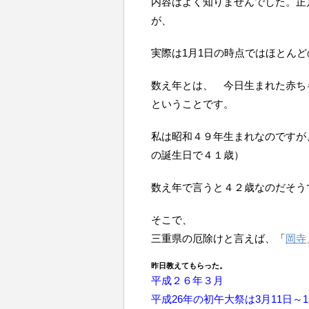
内容はよく知りませんでした。正
が、
実際は1月1日の時点ではほとん
数え年とは、 今日生まれた赤ちゃ
ということです。
私は昭和４９年生まれなのですが
の誕生日で４１歳）
数え年で言うと４２歳なのだそう
そこで、
三重県の厄除けと言えば、「
岡寺
昨日教えてもらった。
平成２６年３月
平成26年の初午大祭は3月11日～