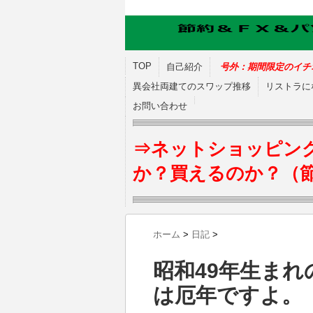
TOP
自己紹介
号外：期間限定のイチ
異会社両建てのスワップ推移
リストラに
お問い合わせ
⇒ネットショッピン
か？買えるのか？（
ホーム
>
日記
>
昭和49年生ま
は厄年ですよ。